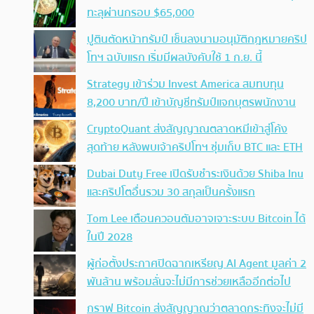
ทะลุผ่านกรอบ $65,000
ปูตินตัดหน้าทรัมป์ เซ็นลงนามอนุมัติกฎหมายคริป
โทฯ ฉบับแรก เริ่มมีผลบังคับใช้ 1 ก.ย. นี้
Strategy เข้าร่วม Invest America สมทบทุน
8,200 บาท/ปี เข้าบัญชีทรัมป์แจกบุตรพนักงาน
CryptoQuant ส่งสัญญาณตลาดหมีเข้าสู่โค้ง
สุดท้าย หลังพบเจ้าคริปโทฯ ซุ่มเก็บ BTC และ ETH
Dubai Duty Free เปิดรับชำระเงินด้วย Shiba Inu
และคริปโตอื่นรวม 30 สกุลเป็นครั้งแรก
Tom Lee เตือนควอนตัมอาจเจาะระบบ Bitcoin ได้
ในปี 2028
ผู้ก่อตั้งประกาศปิดฉากเหรียญ AI Agent มูลค่า 2
พันล้าน พร้อมลั่นจะไม่มีการช่วยเหลืออีกต่อไป
กราฟ Bitcoin ส่งสัญญาณว่าตลาดกระทิงจะไม่มี