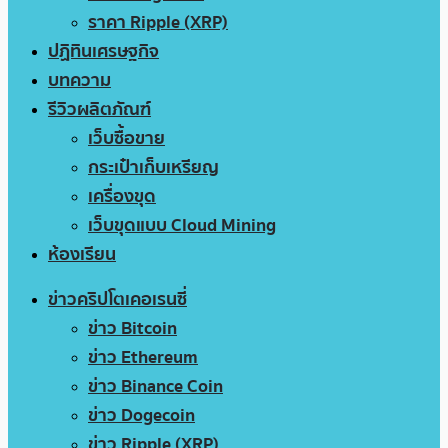
ราคา Ripple (XRP)
ปฏิทินเศรษฐกิจ
บทความ
รีวิวผลิตภัณฑ์
เว็บซื้อขาย
กระเป๋าเก็บเหรียญ
เครื่องขุด
เว็บขุดแบบ Cloud Mining
ห้องเรียน
ข่าวคริปโตเคอเรนซี่
ข่าว Bitcoin
ข่าว Ethereum
ข่าว Binance Coin
ข่าว Dogecoin
ข่าว Ripple (XRP)