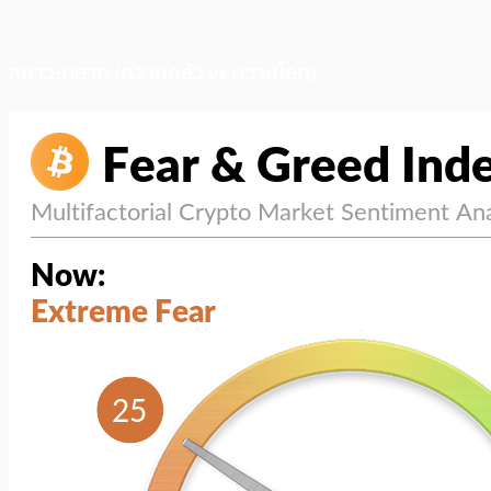
สภาวะตลาด (ความกลัว vs ความโลภ)