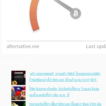
ประเด็นล่าสุด
‘เต๋า เศรษฐพงศ์’ งานเข้า NAS โดนแฮกเกอร์ฝัง
ไวรัสเรียกค่าไถ่ Bitcoin เป็นจำนวน 0.07 BTC
ไต้หวันยกระดับเข้ม จ่อบังคับใช้กฏ Travel Rule
คุมโอนคริปโทฯ เริ่ม ต.ค. นี้
ตลาดคริปโทฯ ฟื้น! Bitcoin ยื้อแถว $64,700 ลุ้น