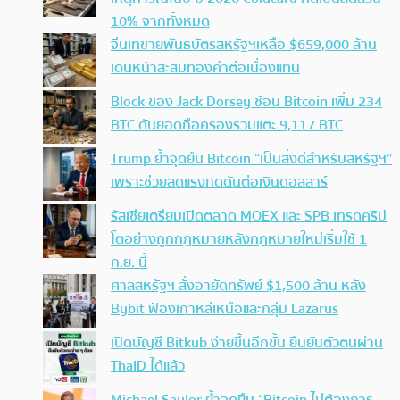
10% จากทั้งหมด
จีนเทขายพันธบัตรสหรัฐฯเหลือ $659,000 ล้าน
เดินหน้าสะสมทองคำต่อเนื่องแทน
Block ของ Jack Dorsey ช้อน Bitcoin เพิ่ม 234
BTC ดันยอดถือครองรวมแตะ 9,117 BTC
Trump ย้ำจุดยืน Bitcoin “เป็นสิ่งดีสำหรับสหรัฐฯ”
เพราะช่วยลดแรงกดดันต่อเงินดอลลาร์
รัสเซียเตรียมเปิดตลาด MOEX และ SPB เทรดคริป
โตอย่างถูกกฎหมายหลังกฎหมายใหม่เริ่มใช้ 1
ก.ย. นี้
ศาลสหรัฐฯ สั่งอายัดทรัพย์ $1,500 ล้าน หลัง
Bybit ฟ้องเกาหลีเหนือและกลุ่ม Lazarus
เปิดบัญชี Bitkub ง่ายขึ้นอีกขั้น ยืนยันตัวตนผ่าน
ThaID ได้แล้ว