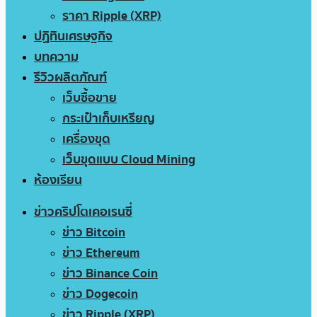
ราคา Ripple (XRP)
ปฏิทินเศรษฐกิจ
บทความ
รีวิวผลิตภัณฑ์
เว็บซื้อขาย
กระเป๋าเก็บเหรียญ
เครื่องขุด
เว็บขุดแบบ Cloud Mining
ห้องเรียน
ข่าวคริปโตเคอเรนซี่
ข่าว Bitcoin
ข่าว Ethereum
ข่าว Binance Coin
ข่าว Dogecoin
ข่าว Ripple (XRP)