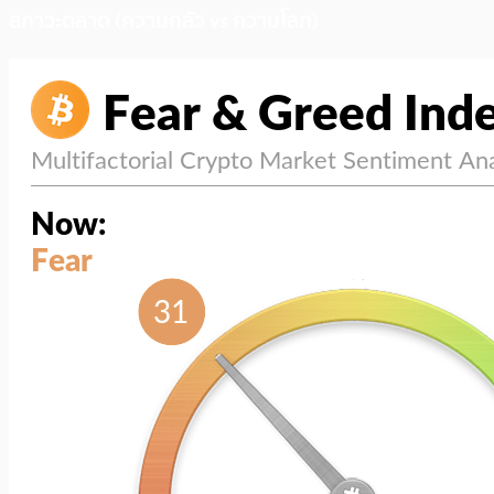
สภาวะตลาด (ความกลัว vs ความโลภ)