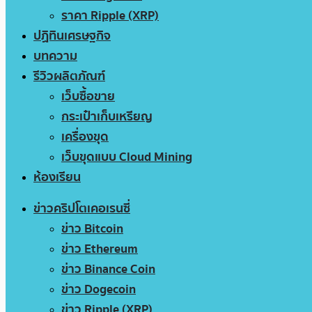
ราคา Ripple (XRP)
ปฏิทินเศรษฐกิจ
บทความ
รีวิวผลิตภัณฑ์
เว็บซื้อขาย
กระเป๋าเก็บเหรียญ
เครื่องขุด
เว็บขุดแบบ Cloud Mining
ห้องเรียน
ข่าวคริปโตเคอเรนซี่
ข่าว Bitcoin
ข่าว Ethereum
ข่าว Binance Coin
ข่าว Dogecoin
ข่าว Ripple (XRP)