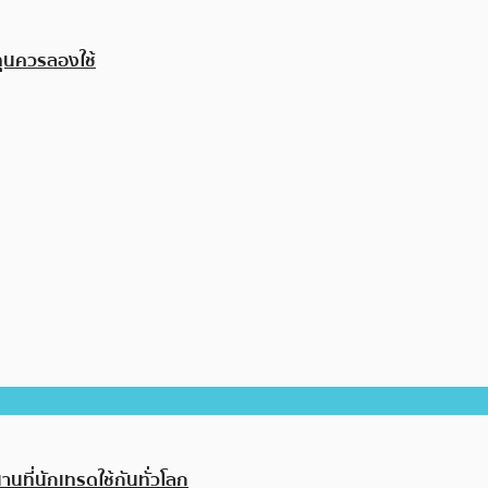
งทุนควรลองใช้
านที่นักเทรดใช้กันทั่วโลก