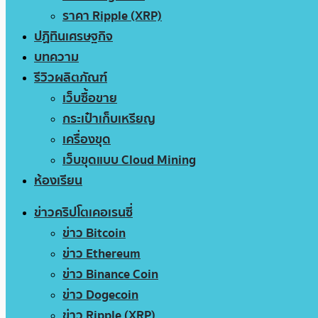
ราคา Ripple (XRP)
ปฏิทินเศรษฐกิจ
บทความ
รีวิวผลิตภัณฑ์
เว็บซื้อขาย
กระเป๋าเก็บเหรียญ
เครื่องขุด
เว็บขุดแบบ Cloud Mining
ห้องเรียน
ข่าวคริปโตเคอเรนซี่
ข่าว Bitcoin
ข่าว Ethereum
ข่าว Binance Coin
ข่าว Dogecoin
ข่าว Ripple (XRP)