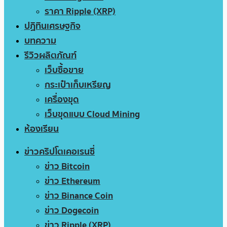
ราคา Ripple (XRP)
ปฏิทินเศรษฐกิจ
บทความ
รีวิวผลิตภัณฑ์
เว็บซื้อขาย
กระเป๋าเก็บเหรียญ
เครื่องขุด
เว็บขุดแบบ Cloud Mining
ห้องเรียน
ข่าวคริปโตเคอเรนซี่
ข่าว Bitcoin
ข่าว Ethereum
ข่าว Binance Coin
ข่าว Dogecoin
ข่าว Ripple (XRP)