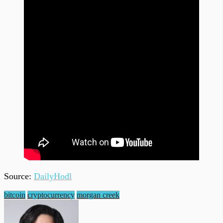
Source:
DailyHodl
bitcoin
cryptocurrency
morgan creek