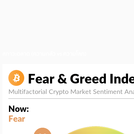
สภาวะตลาด (ความกลัว vs ความโลภ)