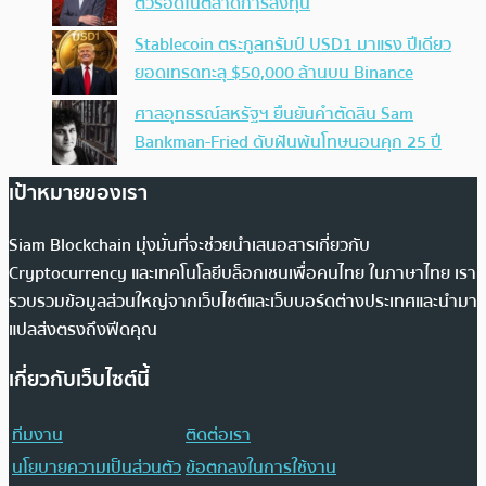
ตัวรอดในตลาดการลงทุน
Stablecoin ตระกูลทรัมป์ USD1 มาแรง ปีเดียว
ยอดเทรดทะลุ $50,000 ล้านบน Binance
ศาลอุทธรณ์สหรัฐฯ ยืนยันคำตัดสิน Sam
Bankman-Fried ดับฝันพ้นโทษนอนคุก 25 ปี
เป้าหมายของเรา
Siam Blockchain มุ่งมั่นที่จะช่วยนำเสนอสารเกี่ยวกับ
Cryptocurrency และเทคโนโลยีบล็อกเชนเพื่อคนไทย ในภาษาไทย เรา
รวบรวมข้อมูลส่วนใหญ่จากเว็บไซต์และเว็บบอร์ดต่างประเทศและนำมา
แปลส่งตรงถึงฟีดคุณ
เกี่ยวกับเว็บไซต์นี้
ทีมงาน
ติดต่อเรา
นโยบายความเป็นส่วนตัว
ข้อตกลงในการใช้งาน