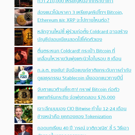
กว่า 210,000 เหรียญหนีจากกระเป๋าเก่า
ส่องแนวโน้มราคา 3 เหรียญคริปโทฯ Bitcoin,
Ethereum และ XRP จะไปทางไหนต่อ?
หลักฐานใหม่ชี้ ผู้ร่วมก่อตั้ง Coldcard อาจสร้าง
บัญชีปลอมเนียนสอดไส้โค้ดตัวเอง
ตื่นตระหนก Coldcard! กระเป๋า Bitcoin ที่
เคลื่อนไหวรายวันพุ่งแตะนิวไฮในรอบ 8 เดือน
ก.ล.ต. ชงเข้ม! จับมือแบงก์ชาติยกระดับการกำกับ
ดูแลธุรกรรม Stablecoin เล็งออกแนวทางปีนี้
จับตาแนวต้านชี้ชะตา! กราฟ Bitcoin ก่อตัว
แพทเทิร์นกระทิง จ่อพุ่งทดสอบ $76,000
เจาะลึกมุมมอง CIO Bitwise ทำไม 12-24 เดือน
ข้างหน้าคือ ยุคทองของ Tokenization
ถอดบทเรียน 40 ปี ‘กรณ์ จาติกวณิช’ ชี้ 5 วิธีเอา