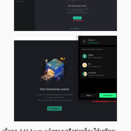
เมื่อกด Add Assets แล้วทางเครือข่ายก็จะให้เหรียญ