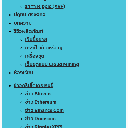
ราคา Ripple (XRP)
ปฏิทินเศรษฐกิจ
บทความ
รีวิวผลิตภัณฑ์
เว็บซื้อขาย
กระเป๋าเก็บเหรียญ
เครื่องขุด
เว็บขุดแบบ Cloud Mining
ห้องเรียน
ข่าวคริปโตเคอเรนซี่
ข่าว Bitcoin
ข่าว Ethereum
ข่าว Binance Coin
ข่าว Dogecoin
ข่าว Ripple (XRP)