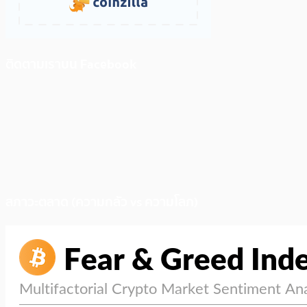
ติดตามเราบน Facebook
สภาวะตลาด (ความกลัว vs ความโลภ)