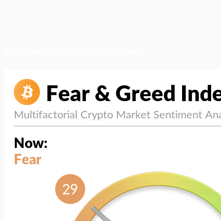
สภาวะตลาด (ความกลัว vs ความโลภ)