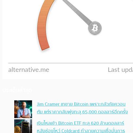
ประเด็นล่าสุด
Jim Cramer เทขาย Bitcoin เพราะกลัวภัยควอน
ตัม แต่ราคากลับพุ่งทะลุ 65,000 ดอลลาร์อีกครั้ง
เงินไหลเข้า Bitcoin ETF ทะลุ 620 ล้านดอลลาร์
หลังช่องโหว่ Coldcard ทำลายความเชื่อมั่นการ