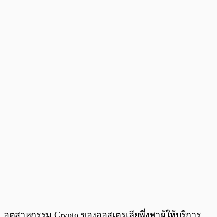
อุตสาหกรรม Crypto ของออสเตรเลียพึ่งพาผู้ให้บริการ