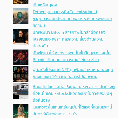
เก็บเหรียญเอง
Tether รุกขยายธุรกิจ Tokenization สู่
ซาอุดีอาระเบียประเดิมด้วยอสังหาริมทรัพย์ระดับ
สถาบัน
นักพัฒนา Bitcoin สารภาพไม่กล้าถือครอง
เหรียญเยอะเพราะกลัวความเสี่ยงด้านความ
ปลอดภัย
นักพัฒนาใช้ AI ตรวจพบบั๊กขั้นวิกฤต 85 จุดใน
Bitcoin เตือนสถานการณ์เข้าขั้นเลวร้าย
ผู้ก่อตั้งโปรเจกต์ NFT ถูกฟ้องข้อหาหลอกลงทุน
หลังนำเงิน 10 ล้านดอลลาร์ไปเล่นพนัน
Broadridge จับมือ Payward Services เปิดทางผู้
ถือหุ้นโทเคน xStocksโหวตลงมติในการประชุมผู้
ถือหุ้นจริง
Cashcat ขึ้นแท่นเหรียญมีมที่โตแรงที่สุดในเวลานี้
สัปดาห์เดียวพุ่งกว่า 150%