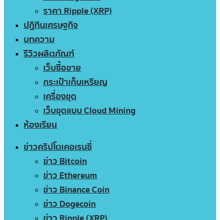
ราคา Ripple (XRP)
ปฏิทินเศรษฐกิจ
บทความ
รีวิวผลิตภัณฑ์
เว็บซื้อขาย
กระเป๋าเก็บเหรียญ
เครื่องขุด
เว็บขุดแบบ Cloud Mining
ห้องเรียน
ข่าวคริปโตเคอเรนซี่
ข่าว Bitcoin
ข่าว Ethereum
ข่าว Binance Coin
ข่าว Dogecoin
ข่าว Ripple (XRP)