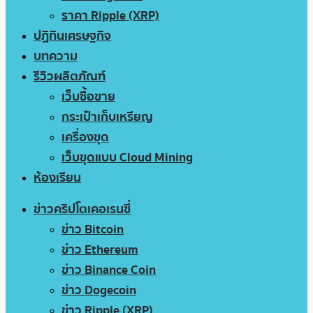
ราคา Ripple (XRP)
ปฏิทินเศรษฐกิจ
บทความ
รีวิวผลิตภัณฑ์
เว็บซื้อขาย
กระเป๋าเก็บเหรียญ
เครื่องขุด
เว็บขุดแบบ Cloud Mining
ห้องเรียน
ข่าวคริปโตเคอเรนซี่
ข่าว Bitcoin
ข่าว Ethereum
ข่าว Binance Coin
ข่าว Dogecoin
ข่าว Ripple (XRP)