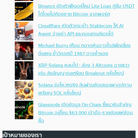
Binance เปิดตัวฟีเจอร์ใหม่ Lite Loan กู้ยืม USDT
ได้โดยไม่ต้องขาย Bitcoin จากพอร์ต
Cloudflare เปิดตัวกระเป๋า Stablecoin ให้ AI
Agent จ่ายค่า API และคอนเทนต์เองได้
Michael Burry เตือน ตลาดหุ้นอาจใกล้พีคเสี่ยง
ดิ่งแรง ย้ำวิกฤตปี 1987 อาจซ้ำรอย
XRP-Solana หลบไป : ส่อง 3 Altcoins ฉายแวว
เด่น ส่งสัญญาณเตรียม Breakout ครั้งใหญ่
Solana จ่อโหวตจริง ลุ้นผ่านข้อเสนอเผาอุปทาน
เหรียญ SOL ครั้งใหญ่
Glassnode เปิดข้อมูล On-Chain ชี้แนวรับสำคัญ
Bitcoin อยู่โซน $63,000 เจ้ามือ-รายย่อยแห่ช้อน
ซื้อ
เป้าหมายของเรา