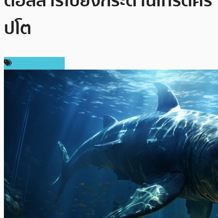
ดอลลาร์ไปยังกระดานเทรดคริ
ปโต
ข่าว Ethereum