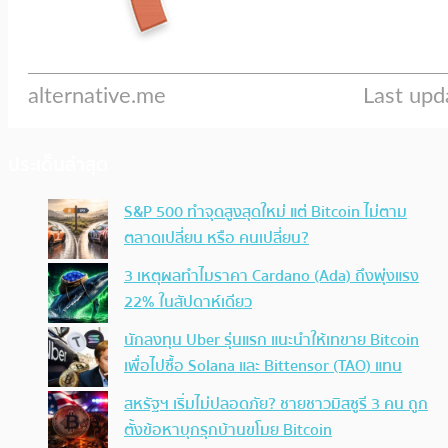
ประเด็นล่าสุด
S&P 500 ทำจุดสูงสุดใหม่ แต่ Bitcoin ไม่ตาม
ตลาดเปลี่ยน หรือ คนเปลี่ยน?
3 เหตุผลทำไมราคา Cardano (Ada) ถึงพุ่งแรง
22% ในสัปดาห์เดียว
นักลงทุน Uber รุ่นแรก แนะนำให้เทขาย Bitcoin
เพื่อไปซื้อ Solana และ Bittensor (TAO) แทน
สหรัฐฯ เริ่มไม่ปลอดภัย? ชายชาวมิสซูรี 3 คน ถูก
ตั้งข้อหาบุกรุกบ้านขโมย Bitcoin