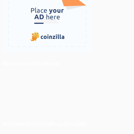
ติดตามเราบน Facebook
สภาวะตลาด (ความกลัว vs ความโลภ)