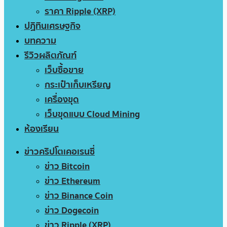
ราคา Ripple (XRP)
ปฏิทินเศรษฐกิจ
บทความ
รีวิวผลิตภัณฑ์
เว็บซื้อขาย
กระเป๋าเก็บเหรียญ
เครื่องขุด
เว็บขุดแบบ Cloud Mining
ห้องเรียน
ข่าวคริปโตเคอเรนซี่
ข่าว Bitcoin
ข่าว Ethereum
ข่าว Binance Coin
ข่าว Dogecoin
ข่าว Ripple (XRP)