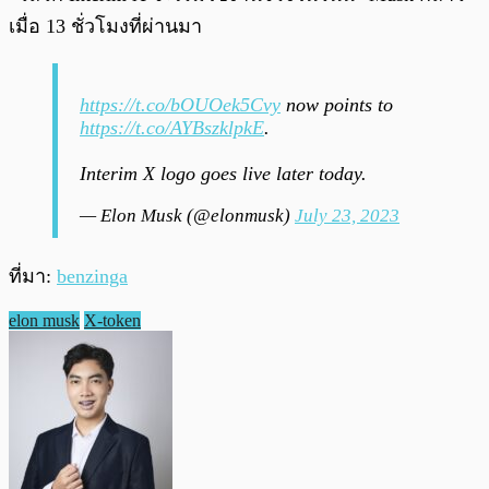
เมื่อ 13 ชั่วโมงที่ผ่านมา
https://t.co/bOUOek5Cvy
now points to
https://t.co/AYBszklpkE
.
Interim X logo goes live later today.
— Elon Musk (@elonmusk)
July 23, 2023
ที่มา:
benzinga
elon musk
X-token