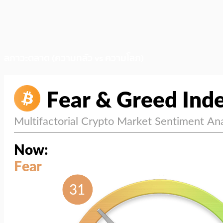
สภาวะตลาด (ความกลัว vs ความโลภ)