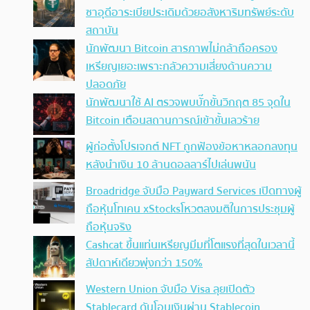
ซาอุดีอาระเบียประเดิมด้วยอสังหาริมทรัพย์ระดับ
สถาบัน
นักพัฒนา Bitcoin สารภาพไม่กล้าถือครอง
เหรียญเยอะเพราะกลัวความเสี่ยงด้านความ
ปลอดภัย
นักพัฒนาใช้ AI ตรวจพบบั๊กขั้นวิกฤต 85 จุดใน
Bitcoin เตือนสถานการณ์เข้าขั้นเลวร้าย
ผู้ก่อตั้งโปรเจกต์ NFT ถูกฟ้องข้อหาหลอกลงทุน
หลังนำเงิน 10 ล้านดอลลาร์ไปเล่นพนัน
Broadridge จับมือ Payward Services เปิดทางผู้
ถือหุ้นโทเคน xStocksโหวตลงมติในการประชุมผู้
ถือหุ้นจริง
Cashcat ขึ้นแท่นเหรียญมีมที่โตแรงที่สุดในเวลานี้
สัปดาห์เดียวพุ่งกว่า 150%
Western Union จับมือ Visa ลุยเปิดตัว
Stablecard ดันโอนเงินผ่าน Stablecoin