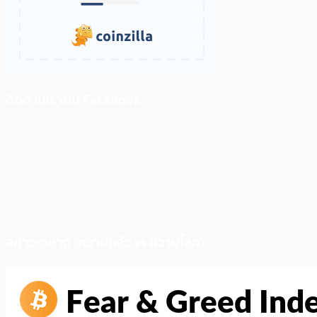
ติดตามเราบน Facebook
สภาวะตลาด (ความกลัว vs ความโลภ)