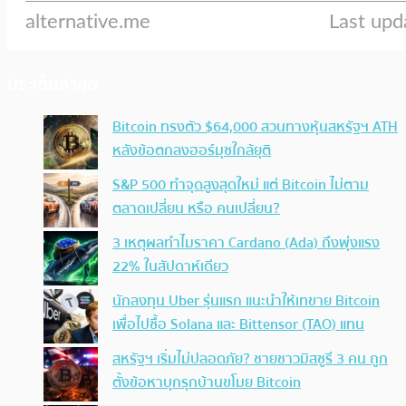
ประเด็นล่าสุด
Bitcoin ทรงตัว $64,000 สวนทางหุ้นสหรัฐฯ ATH
หลังข้อตกลงฮอร์มุซใกล้ยุติ
S&P 500 ทำจุดสูงสุดใหม่ แต่ Bitcoin ไม่ตาม
ตลาดเปลี่ยน หรือ คนเปลี่ยน?
3 เหตุผลทำไมราคา Cardano (Ada) ถึงพุ่งแรง
22% ในสัปดาห์เดียว
นักลงทุน Uber รุ่นแรก แนะนำให้เทขาย Bitcoin
เพื่อไปซื้อ Solana และ Bittensor (TAO) แทน
สหรัฐฯ เริ่มไม่ปลอดภัย? ชายชาวมิสซูรี 3 คน ถูก
ตั้งข้อหาบุกรุกบ้านขโมย Bitcoin