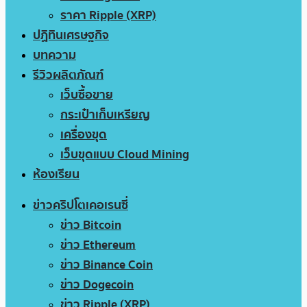
ราคา Ripple (XRP)
ปฏิทินเศรษฐกิจ
บทความ
รีวิวผลิตภัณฑ์
เว็บซื้อขาย
กระเป๋าเก็บเหรียญ
เครื่องขุด
เว็บขุดแบบ Cloud Mining
ห้องเรียน
ข่าวคริปโตเคอเรนซี่
ข่าว Bitcoin
ข่าว Ethereum
ข่าว Binance Coin
ข่าว Dogecoin
ข่าว Ripple (XRP)