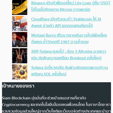
Binance เปิดตัวฟีเจอร์ใหม่ Lite Loan กู้ยืม USDT
ได้โดยไม่ต้องขาย Bitcoin จากพอร์ต
Cloudflare เปิดตัวกระเป๋า Stablecoin ให้ AI
Agent จ่ายค่า API และคอนเทนต์เองได้
Michael Burry เตือน ตลาดหุ้นอาจใกล้พีคเสี่ยง
ดิ่งแรง ย้ำวิกฤตปี 1987 อาจซ้ำรอย
XRP-Solana หลบไป : ส่อง 3 Altcoins ฉายแวว
เด่น ส่งสัญญาณเตรียม Breakout ครั้งใหญ่
Solana จ่อโหวตจริง ลุ้นผ่านข้อเสนอเผาอุปทาน
เหรียญ SOL ครั้งใหญ่
เป้าหมายของเรา
Siam Blockchain มุ่งมั่นที่จะช่วยนำเสนอสารเกี่ยวกับ
Cryptocurrency และเทคโนโลยีบล็อกเชนเพื่อคนไทย ในภาษาไทย เรา
รวบรวมข้อมูลส่วนใหญ่จากเว็บไซต์และเว็บบอร์ดต่างประเทศและนำมา