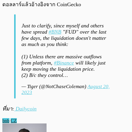
ดอลลาร์แล้วอ้างอิงจาก CoinGecko
Just to clarify, since myself and others
have spread
#BNB
"FUD" over the last
few days, the liquidation doesn't matter
as much as you think:
(1) Unless there are massive outflows
from platform,
#Binance
will likely just
keep moving the liquidation price.
(2) B/c they control…
— Tiger (@NotChaseColeman)
August 20,
2023
ที่มา:
Dailycoin
bnb
CZ