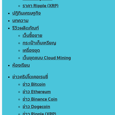
ราคา Ripple (XRP)
ปฏิทินเศรษฐกิจ
บทความ
รีวิวผลิตภัณฑ์
เว็บซื้อขาย
กระเป๋าเก็บเหรียญ
เครื่องขุด
เว็บขุดแบบ Cloud Mining
ห้องเรียน
ข่าวคริปโตเคอเรนซี่
ข่าว Bitcoin
ข่าว Ethereum
ข่าว Binance Coin
ข่าว Dogecoin
ข่าว Ripple (XRP)