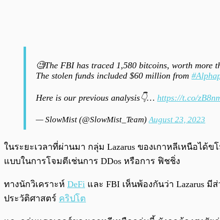
🧐The FBI has traced 1,580 bitcoins, worth more t
The stolen funds included $60 million from
#Alpha
Here is our previous analysis👇…
https://t.co/zB8
— SlowMist (@SlowMist_Team)
August 23, 2023
ในระยะเวลาที่ผ่านมา กลุ่ม Lazarus ของเกาหลีเหนือได้ข
แบบในการโจมตีเช่นการ DDos หรือการ ฟิชชิ่ง
ทางนักวิเคราะห์
DeFi
และ FBI เห็นพ้องกันว่า Lazarus มีส
ประวัติศาสตร์
คริปโต