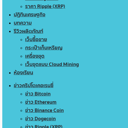
ราคา Ripple (XRP)
ปฏิทินเศรษฐกิจ
บทความ
รีวิวผลิตภัณฑ์
เว็บซื้อขาย
กระเป๋าเก็บเหรียญ
เครื่องขุด
เว็บขุดแบบ Cloud Mining
ห้องเรียน
ข่าวคริปโตเคอเรนซี่
ข่าว Bitcoin
ข่าว Ethereum
ข่าว Binance Coin
ข่าว Dogecoin
ข่าว Ripple (XRP)