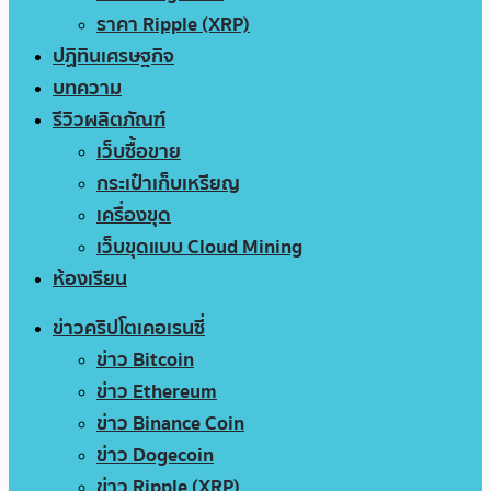
ราคา Ripple (XRP)
ปฏิทินเศรษฐกิจ
บทความ
รีวิวผลิตภัณฑ์
เว็บซื้อขาย
กระเป๋าเก็บเหรียญ
เครื่องขุด
เว็บขุดแบบ Cloud Mining
ห้องเรียน
ข่าวคริปโตเคอเรนซี่
ข่าว Bitcoin
ข่าว Ethereum
ข่าว Binance Coin
ข่าว Dogecoin
ข่าว Ripple (XRP)