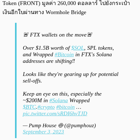
Token (FRONT) มูลค่า 260,000 ดอลลาร์ ไปยังกระเป๋า
เงินอีกใบผ่านทาง Wormhole Bridge
🚨 FTX wallets on the move🚨
Over $1.5B worth of
$SOL
, SPL tokens,
and Wrapped
#Bitcoin
in FTX's Solana
addresses are shifting‼️
Looks like they're gearing up for potential
sell-offs.
Keep an eye on this, especially the
~$200M in
#Solana
Wrapped
$BTC
.
#crypto
#bitcoin
…
pic.twitter.com/sRDI6hvTJD
— Pump House 🍥 (@pumphouz)
September 3, 2023