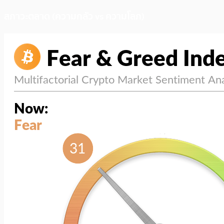
สภาวะตลาด (ความกลัว vs ความโลภ)