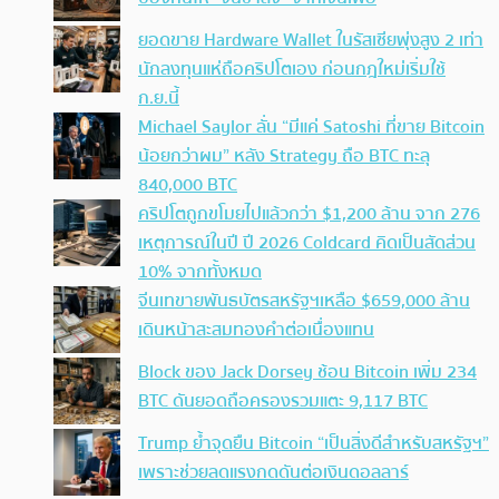
ยอดขาย Hardware Wallet ในรัสเซียพุ่งสูง 2 เท่า
นักลงทุนแห่ถือคริปโตเอง ก่อนกฎใหม่เริ่มใช้
ก.ย.นี้
Michael Saylor ลั่น “มีแค่ Satoshi ที่ขาย Bitcoin
น้อยกว่าผม” หลัง Strategy ถือ BTC ทะลุ
840,000 BTC
คริปโตถูกขโมยไปแล้วกว่า $1,200 ล้าน จาก 276
เหตุการณ์ในปี ปี 2026 Coldcard คิดเป็นสัดส่วน
10% จากทั้งหมด
จีนเทขายพันธบัตรสหรัฐฯเหลือ $659,000 ล้าน
เดินหน้าสะสมทองคำต่อเนื่องแทน
Block ของ Jack Dorsey ช้อน Bitcoin เพิ่ม 234
BTC ดันยอดถือครองรวมแตะ 9,117 BTC
Trump ย้ำจุดยืน Bitcoin “เป็นสิ่งดีสำหรับสหรัฐฯ”
เพราะช่วยลดแรงกดดันต่อเงินดอลลาร์