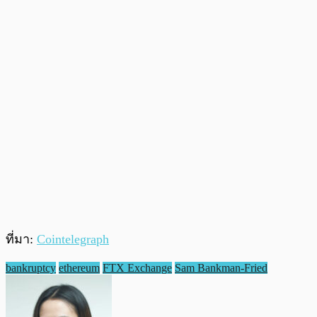
ที่มา:
Cointelegraph
bankruptcy
ethereum
FTX Exchange
Sam Bankman-Fried