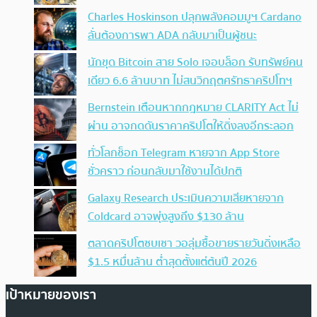
Charles Hoskinson ปลุกพลังคอมมูฯ Cardano
ลั่นต้องการพา ADA กลับมาเป็นผู้ชนะ
นักขุด Bitcoin สาย Solo เจอบล็อก รับทรัพย์คน
เดียว 6.6 ล้านบาท ไม่สนวิกฤตศรัทธาคริปโทฯ
Bernstein เตือนหากกฎหมาย CLARITY Act ไม่
ผ่าน อาจกดดันราคาคริปโตให้ดิ่งลงอีกระลอก
ทั่วโลกช็อก Telegram หายจาก App Store
ชั่วคราว ก่อนกลับมาใช้งานได้ปกติ
Galaxy Research ประเมินความเสียหายจาก
Coldcard อาจพุ่งสูงถึง $130 ล้าน
ตลาดคริปโตซบเซา วอลุ่มซื้อขายรายวันดิ่งเหลือ
$1.5 หมื่นล้าน ต่ำสุดตั้งแต่ต้นปี 2026
เป้าหมายของเรา