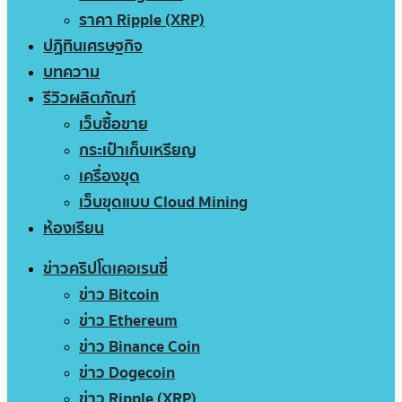
ราคา Ripple (XRP)
ปฏิทินเศรษฐกิจ
บทความ
รีวิวผลิตภัณฑ์
เว็บซื้อขาย
กระเป๋าเก็บเหรียญ
เครื่องขุด
เว็บขุดแบบ Cloud Mining
ห้องเรียน
ข่าวคริปโตเคอเรนซี่
ข่าว Bitcoin
ข่าว Ethereum
ข่าว Binance Coin
ข่าว Dogecoin
ข่าว Ripple (XRP)