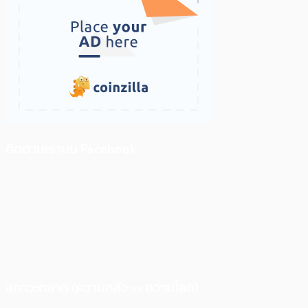
ติดตามเราบน Facebook
สภาวะตลาด (ความกลัว vs ความโลภ)