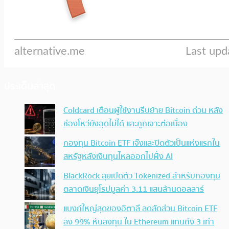
ประเด็นล่าสุด
Coldcard เตือนผู้ใช้งานรีบย้าย Bitcoin ด่วน หลัง
ช่องโหว่ยังอุดไม่ได้ และถูกเจาะต่อเนื่อง
กองทุน Bitcoin ETF เจ๊งและปิดตัวเป็นแห่งแรกใน
สหรัฐหลังเงินทุนไหลออกไปฝั่ง AI
BlackRock ลุยเปิดตัว Tokenized สำหรับกองทุน
ตลาดเงินยุโรปมูลค่า 3.11 แสนล้านดอลลาร์
แบงก์ใหญ่สุดของอิตาลี ลดสัดส่วน Bitcoin ETF
ลง 99% หันลงทุน ใน Ethereum แทนถึง 3 เท่า