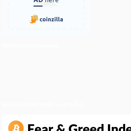
ติดตามเราบน Facebook
สภาวะตลาด (ความกลัว vs ความโลภ)