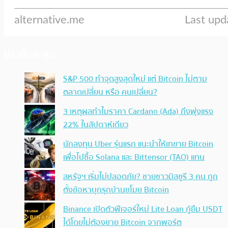
ประเด็นล่าสุด
S&P 500 ทำจุดสูงสุดใหม่ แต่ Bitcoin ไม่ตาม
ตลาดเปลี่ยน หรือ คนเปลี่ยน?
3 เหตุผลทำไมราคา Cardano (Ada) ถึงพุ่งแรง
22% ในสัปดาห์เดียว
นักลงทุน Uber รุ่นแรก แนะนำให้เทขาย Bitcoin
เพื่อไปซื้อ Solana และ Bittensor (TAO) แทน
สหรัฐฯ เริ่มไม่ปลอดภัย? ชายชาวมิสซูรี 3 คน ถูก
ตั้งข้อหาบุกรุกบ้านขโมย Bitcoin
Binance เปิดตัวฟีเจอร์ใหม่ Lite Loan กู้ยืม USDT
ได้โดยไม่ต้องขาย Bitcoin จากพอร์ต