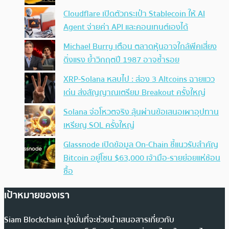
Cloudflare เปิดตัวกระเป๋า Stablecoin ให้ AI
Agent จ่ายค่า API และคอนเทนต์เองได้
Michael Burry เตือน ตลาดหุ้นอาจใกล้พีคเสี่ยง
ดิ่งแรง ย้ำวิกฤตปี 1987 อาจซ้ำรอย
XRP-Solana หลบไป : ส่อง 3 Altcoins ฉายแวว
เด่น ส่งสัญญาณเตรียม Breakout ครั้งใหญ่
Solana จ่อโหวตจริง ลุ้นผ่านข้อเสนอเผาอุปทาน
เหรียญ SOL ครั้งใหญ่
Glassnode เปิดข้อมูล On-Chain ชี้แนวรับสำคัญ
Bitcoin อยู่โซน $63,000 เจ้ามือ-รายย่อยแห่ช้อน
ซื้อ
เป้าหมายของเรา
Siam Blockchain มุ่งมั่นที่จะช่วยนำเสนอสารเกี่ยวกับ