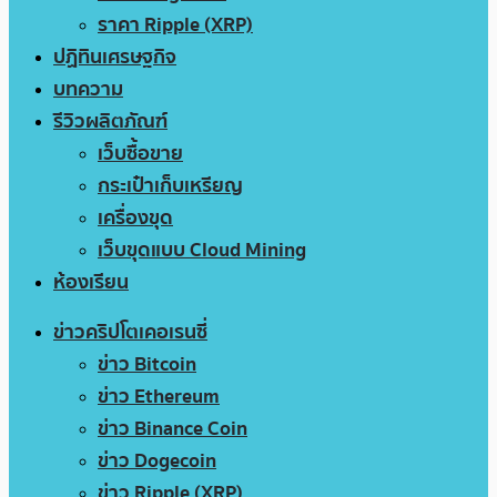
ราคา Ripple (XRP)
ปฏิทินเศรษฐกิจ
บทความ
รีวิวผลิตภัณฑ์
เว็บซื้อขาย
กระเป๋าเก็บเหรียญ
เครื่องขุด
เว็บขุดแบบ Cloud Mining
ห้องเรียน
ข่าวคริปโตเคอเรนซี่
ข่าว Bitcoin
ข่าว Ethereum
ข่าว Binance Coin
ข่าว Dogecoin
ข่าว Ripple (XRP)