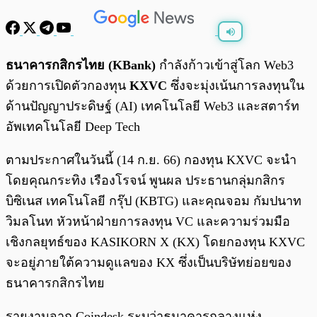
พร้อมเล่น
0:00
/
0:00
ธนาคารกสิกรไทย (KBank)
กำลังก้าวเข้าสู่โลก Web3
ด้วยการเปิดตัวกองทุน
KXVC
ซึ่งจะมุ่งเน้นการลงทุนใน
ด้านปัญญาประดิษฐ์ (AI) เทคโนโลยี Web3 และสตาร์ท
อัพเทคโนโลยี Deep Tech
ตามประกาศในวันนี้ (14 ก.ย. 66) กองทุน KXVC จะนำ
โดยคุณกระทิง เรืองโรจน์ พูนผล ประธานกลุ่มกสิกร
บิซิเนส เทคโนโลยี กรุ๊ป (KBTG) และคุณจอม กัมปนาท
วิมลโนท หัวหน้าฝ่ายการลงทุน VC และความร่วมมือ
เชิงกลยุทธ์ของ KASIKORN X (KX) โดยกองทุน KXVC
จะอยู่ภายใต้ความดูแลของ KX ซึ่งเป็นบริษัทย่อยของ
ธนาคารกสิกรไทย
รายงานจาก Coindesk ระบุว่าธนาคารกลางแห่ง