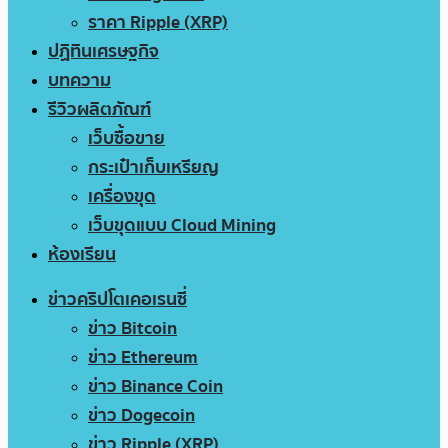
ราคา Ripple (XRP)
ปฏิทินเศรษฐกิจ
บทความ
รีวิวผลิตภัณฑ์
เว็บซื้อขาย
กระเป๋าเก็บเหรียญ
เครื่องขุด
เว็บขุดแบบ Cloud Mining
ห้องเรียน
ข่าวคริปโตเคอเรนซี่
ข่าว Bitcoin
ข่าว Ethereum
ข่าว Binance Coin
ข่าว Dogecoin
ข่าว Ripple (XRP)