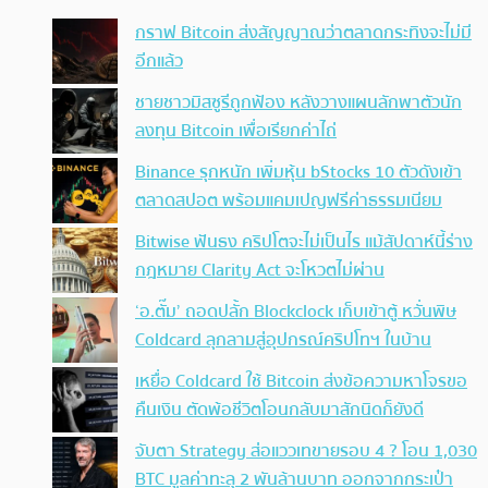
กราฟ Bitcoin ส่งสัญญาณว่าตลาดกระทิงจะไม่มี
อีกแล้ว
ชายชาวมิสซูรีถูกฟ้อง หลังวางแผนลักพาตัวนัก
ลงทุน Bitcoin เพื่อเรียกค่าไถ่
Binance รุกหนัก เพิ่มหุ้น bStocks 10 ตัวดังเข้า
ตลาดสปอต พร้อมแคมเปญฟรีค่าธรรมเนียม
Bitwise ฟันธง คริปโตจะไม่เป็นไร แม้สัปดาห์นี้ร่าง
กฎหมาย Clarity Act จะโหวตไม่ผ่าน
‘อ.ตั๊ม’ ถอดปลั้ก Blockclock เก็บเข้าตู้ หวั่นพิษ
Coldcard ลุกลามสู่อุปกรณ์คริปโทฯ ในบ้าน
เหยื่อ Coldcard ใช้ Bitcoin ส่งข้อความหาโจรขอ
คืนเงิน ตัดพ้อชีวิตโอนกลับมาสักนิดก็ยังดี
จับตา Strategy ส่อแววเทขายรอบ 4 ? โอน 1,030
BTC มูลค่าทะลุ 2 พันล้านบาท ออกจากกระเป๋า