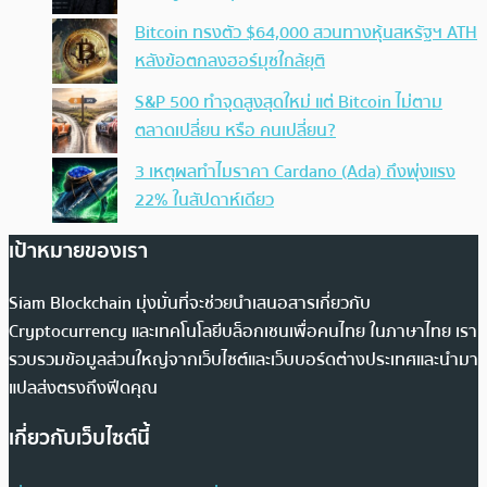
Bitcoin ทรงตัว $64,000 สวนทางหุ้นสหรัฐฯ ATH
หลังข้อตกลงฮอร์มุซใกล้ยุติ
S&P 500 ทำจุดสูงสุดใหม่ แต่ Bitcoin ไม่ตาม
ตลาดเปลี่ยน หรือ คนเปลี่ยน?
3 เหตุผลทำไมราคา Cardano (Ada) ถึงพุ่งแรง
22% ในสัปดาห์เดียว
เป้าหมายของเรา
Siam Blockchain มุ่งมั่นที่จะช่วยนำเสนอสารเกี่ยวกับ
Cryptocurrency และเทคโนโลยีบล็อกเชนเพื่อคนไทย ในภาษาไทย เรา
รวบรวมข้อมูลส่วนใหญ่จากเว็บไซต์และเว็บบอร์ดต่างประเทศและนำมา
แปลส่งตรงถึงฟีดคุณ
เกี่ยวกับเว็บไซต์นี้