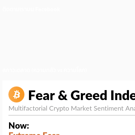
ติดตามเราบน Facebook
สภาวะตลาด (ความกลัว vs ความโลภ)