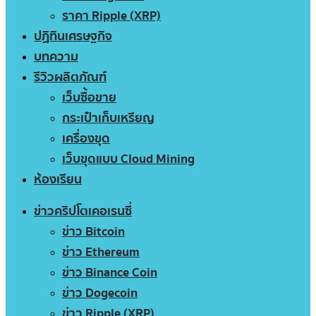
ราคา Ripple (XRP)
ปฏิทินเศรษฐกิจ
บทความ
รีวิวผลิตภัณฑ์
เว็บซื้อขาย
กระเป๋าเก็บเหรียญ
เครื่องขุด
เว็บขุดแบบ Cloud Mining
ห้องเรียน
ข่าวคริปโตเคอเรนซี่
ข่าว Bitcoin
ข่าว Ethereum
ข่าว Binance Coin
ข่าว Dogecoin
ข่าว Ripple (XRP)