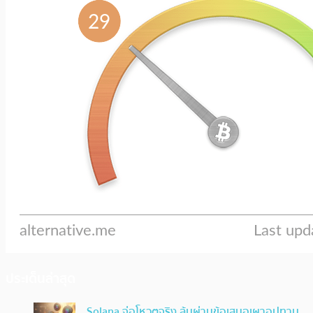
ประเด็นล่าสุด
Solana จ่อโหวตจริง ลุ้นผ่านข้อเสนอเผาอุปทาน