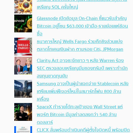
เหรียญ SOL ครั้งใหญ่
Glassnode เปิดข้อมูล On-Chain ชี้แนวรับสำคัญ
Bitcoin อยู่โซน $63,000 เจ้ามือ-รายย่อยแห่ช้อน
ซื้อ
ธนาคารใหญ่ Wells Fargo ร่วมศึกชิงส่วนแบ่ง
ตลาดโทเคนเงินฝาก ตามรอย Citi, JPMorgan
Clarity Act อาจชะงักยาว ๆ หลัง Warren ร้อง
SEC ตรวจสอบเหรียญมีมของทรัมป์ เพราะทำนัก
ลงทุนขาดทุนยับ
Samsung อาจเป็นผู้นำแจกจ่าย Stablecoin หลัง
เตรียมเพิ่มฟีเจอร์ใหม่ในสมาร์ทโฟน 800 ล้าน
เครื่อง
SpaceX ทำรายได้ทะลุเป้าของ Wall Street แต่
พอร์ต Bitcoin มีมูลค่าลดลงกว่า 540 ล้าน
ดอลลาร์
CLICX ลั่นพร้อมดำเนินคดีผู้ตั้งใจบิดหนี้ พร้อมปิด