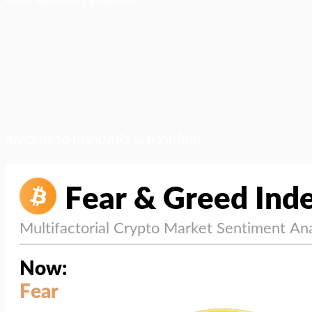
สภาวะตลาด (ความกลัว vs ความโลภ)