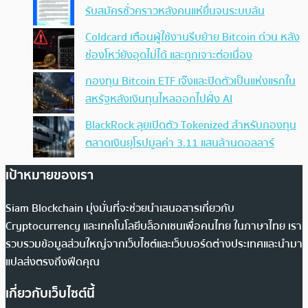
รับสมัครชั่วคราวหลังคนแห่ยื่นจนระบบล้น
Coldcard เตือนผู้ใช้งานรีบย้าย Bitcoin ด่วน หลัง
ช่องโหว่ยังอุดไม่ได้ และถูกเจาะต่อเนื่อง
กองทุน Bitcoin ETF เจ๊งและปิดตัวเป็นแห่งแรกใน
สหรัฐหลังเงินทุนไหลออกไปฝั่ง AI
BlackRock ลุยเปิดตัว Tokenized สำหรับกองทุน
ตลาดเงินยุโรปมูลค่า 3.11 แสนล้านดอลลาร์
เป้าหมายของเรา
Siam Blockchain มุ่งมั่นที่จะช่วยนำเสนอสารเกี่ยวกับ
Cryptocurrency และเทคโนโลยีบล็อกเชนเพื่อคนไทย ในภาษาไทย เรา
รวบรวมข้อมูลส่วนใหญ่จากเว็บไซต์และเว็บบอร์ดต่างประเทศและนำมา
แปลส่งตรงถึงฟีดคุณ
เกี่ยวกับเว็บไซต์นี้