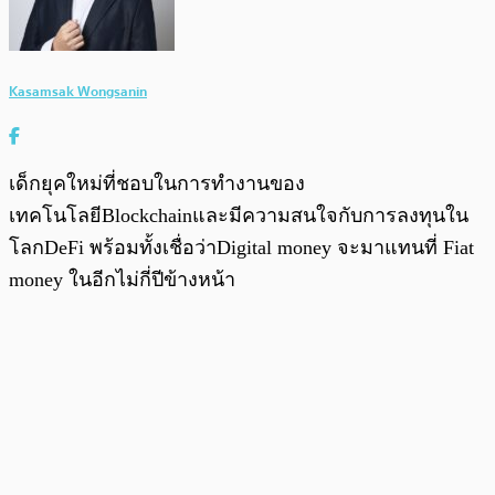
Kasamsak Wongsanin
เด็กยุคใหม่ที่ชอบในการทำงานของ
เทคโนโลยีBlockchainและมีความสนใจกับการลงทุนใน
โลกDeFi พร้อมทั้งเชื่อว่าDigital money จะมาแทนที่ Fiat
money ในอีกไม่กี่ปีข้างหน้า