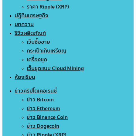
ราคา Ripple (XRP)
ปฏิทินเศรษฐกิจ
บทความ
รีวิวผลิตภัณฑ์
เว็บซื้อขาย
กระเป๋าเก็บเหรียญ
เครื่องขุด
เว็บขุดแบบ Cloud Mining
ห้องเรียน
ข่าวคริปโตเคอเรนซี่
ข่าว Bitcoin
ข่าว Ethereum
ข่าว Binance Coin
ข่าว Dogecoin
ข่าว Ripple (XRP)