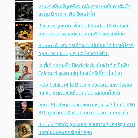
ชายชาวมิสซูรีถูกฟ้อง หลังวางแผนลักพาตัวนัก
ลงทุน Bitcoin เพื่อเรียกค่าไถ่
Binance รุกหนัก เพิ่มหุ้น bStocks 10 ตัวดังเข้า
ตลาดสปอต พร้อมแคมเปญฟรีค่าธรรมเนียม
Bitwise ฟันธง คริปโตจะไม่เป็นไร แม้สัปดาห์นี้ร่าง
กฎหมาย Clarity Act จะโหวตไม่ผ่าน
‘อ.ตั๊ม’ ถอดปลั้ก Blockclock เก็บเข้าตู้ หวั่นพิษ
Coldcard ลุกลามสู่อุปกรณ์คริปโทฯ ในบ้าน
เหยื่อ Coldcard ใช้ Bitcoin ส่งข้อความหาโจรขอ
คืนเงิน ตัดพ้อชีวิตโอนกลับมาสักนิดก็ยังดี
จับตา Strategy ส่อแววเทขายรอบ 4 ? โอน 1,030
BTC มูลค่าทะลุ 2 พันล้านบาท ออกจากกระเป๋า
Bitcoin ทรงตัว $64,000 สวนทางหุ้นสหรัฐฯ ATH
หลังข้อตกลงฮอร์มุซใกล้ยุติ