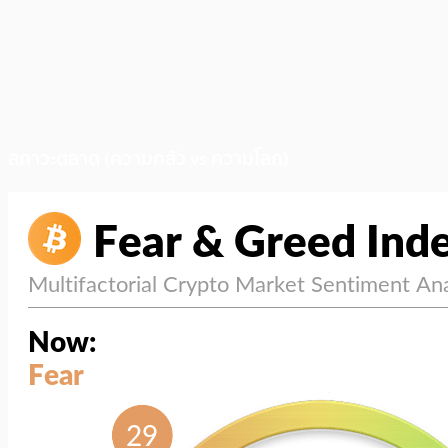
สภาวะตลาด (ความกลัว vs ความโลภ)