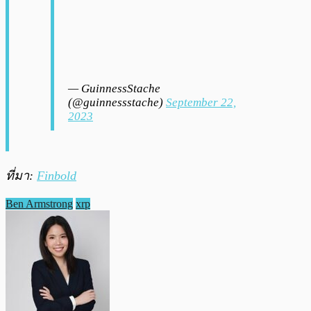
— GuinnessStache
(@guinnessstache)
September 22,
2023
ที่มา:
Finbold
Ben Armstrong
xrp