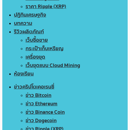
ราคา Ripple (XRP)
ปฏิทินเศรษฐกิจ
บทความ
รีวิวผลิตภัณฑ์
เว็บซื้อขาย
กระเป๋าเก็บเหรียญ
เครื่องขุด
เว็บขุดแบบ Cloud Mining
ห้องเรียน
ข่าวคริปโตเคอเรนซี่
ข่าว Bitcoin
ข่าว Ethereum
ข่าว Binance Coin
ข่าว Dogecoin
ข่าว Ripple (XRP)