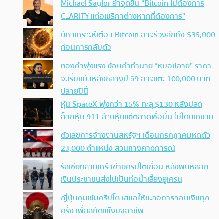
Michael Saylor ย้ำจุดยืน “Bitcoin ไม่ต้องการ
CLARITY แต่อเมริกาต่างหากที่ต้องการ”
นักวิเคราะห์เตือน Bitcoin อาจร่วงลึกถึง $35,000
ก่อนการกลับตัว
ทองคำพุ่งแรง ย้อนคำทำนาย “หมอปลาย” ราคา
จะเริ่มขยับหลังกลางปี 69 อาจแตะ 100,000 บาท
ปลายปีนี้
หุ้น SpaceX พุ่งกว่า 15% ทะลุ $130 หลังปลด
ล็อกหุ้น 911 ล้านหุ้นแต่ตลาดเชื่อมั่น ไม่โดนเทขาย
ตัวเลขการจ้างงานสหรัฐฯ เดือนกรกฎาคมหดตัว
23,000 ตำแหน่ง สวนทางคาดการณ์
รัสเซียทลายเครือข่ายคริปโตเถื่อน หลังพบหลอก
เงินประชาชนส่งไปเป็นท่อน้ำเลี้ยงยูเครน
ญี่ปุ่นคุมเข้มคริปโต เสนอให้ชะลอการถอนเงินทุก
ครั้ง เพื่อสกัดแก๊งมิจฉาชีพ