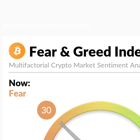
สภาวะตลาด (ความกลัว vs ความโลภ)