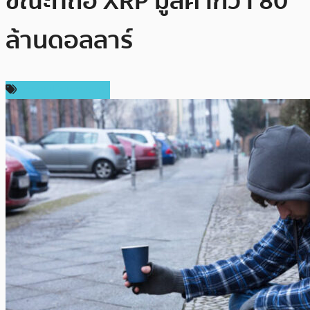
ขณะที่ถือ XRP มูลค่ากว่า 80
ล้านดอลลาร์
ข่าวคริปโตเคอเรนซี่