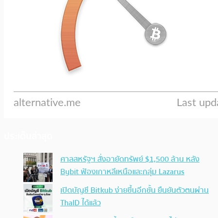
ประเด็นล่าสุด
ศาลสหรัฐฯ สั่งอายัดทรัพย์ $1,500 ล้าน หลัง
Bybit ฟ้องเกาหลีเหนือและกลุ่ม Lazarus
เปิดบัญชี Bitkub ง่ายขึ้นอีกขั้น ยืนยันตัวตนผ่าน
ThaID ได้แล้ว