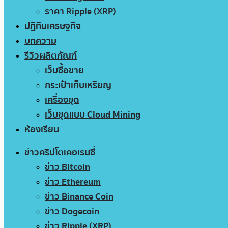
ราคา Ripple (XRP)
ปฏิทินเศรษฐกิจ
บทความ
รีวิวผลิตภัณฑ์
เว็บซื้อขาย
กระเป๋าเก็บเหรียญ
เครื่องขุด
เว็บขุดแบบ Cloud Mining
ห้องเรียน
ข่าวคริปโตเคอเรนซี่
ข่าว Bitcoin
ข่าว Ethereum
ข่าว Binance Coin
ข่าว Dogecoin
ข่าว Ripple (XRP)