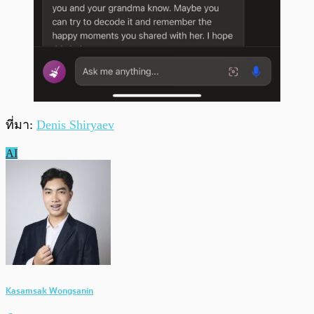
ที่มา:
Denis Shiryaev
AI
Kasamsak Wongsanin