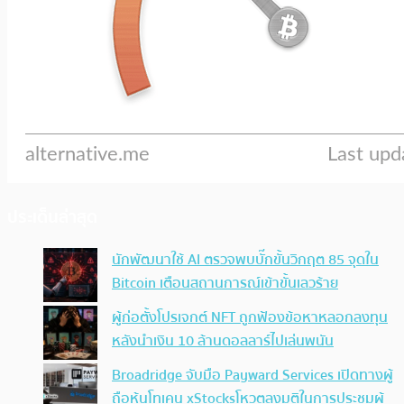
ประเด็นล่าสุด
นักพัฒนาใช้ AI ตรวจพบบั๊กขั้นวิกฤต 85 จุดใน
Bitcoin เตือนสถานการณ์เข้าขั้นเลวร้าย
ผู้ก่อตั้งโปรเจกต์ NFT ถูกฟ้องข้อหาหลอกลงทุน
หลังนำเงิน 10 ล้านดอลลาร์ไปเล่นพนัน
Broadridge จับมือ Payward Services เปิดทางผู้
ถือหุ้นโทเคน xStocksโหวตลงมติในการประชุมผู้