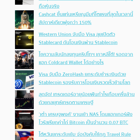
ถือหุ้นจริง
Cashcat ขึ้นแท่นเหรียญมีมที่โตแรงที่สุดในเวลานี้
สัปดาห์เดียวพุ่งกว่า 150%
Western Union จับมือ Visa ลุยเปิดตัว
Stablecard ดันโอนเงินผ่าน Stablecoin
ไขความลับนักลงทุนคริปโทฯ เกาหลีใต้! รอดจาก
แฮก Coldcard Wallet ได้อย่างไร
Visa จับมือ ZeroHash ยกระดับชำระเงินด้วย
Stablecoin รองรับการโอนเงินรวดเร็วข้ามโลก
สุดจัด! เทรดเดอร์อายุน้อยฟันกำไรเกือบครึ่งล้าน
ด้วยกลยุทธ์เทรดตามเศรษฐี
‘เต๋า เศรษฐพงศ์’ งานเข้า NAS โดนแฮกเกอร์ฝัง
ไวรัสเรียกค่าไถ่ Bitcoin เป็นจำนวน 0.07 BTC
ไต้หวันยกระดับเข้ม จ่อบังคับใช้กฏ Travel Rule