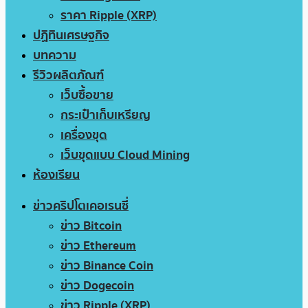
ราคา Ripple (XRP)
ปฏิทินเศรษฐกิจ
บทความ
รีวิวผลิตภัณฑ์
เว็บซื้อขาย
กระเป๋าเก็บเหรียญ
เครื่องขุด
เว็บขุดแบบ Cloud Mining
ห้องเรียน
ข่าวคริปโตเคอเรนซี่
ข่าว Bitcoin
ข่าว Ethereum
ข่าว Binance Coin
ข่าว Dogecoin
ข่าว Ripple (XRP)