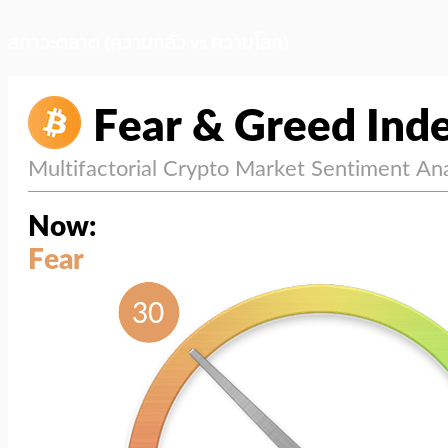
สภาวะตลาด (ความกลัว vs ความโลภ)