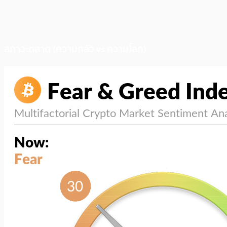
สภาวะตลาด (ความกลัว vs ความโลภ)