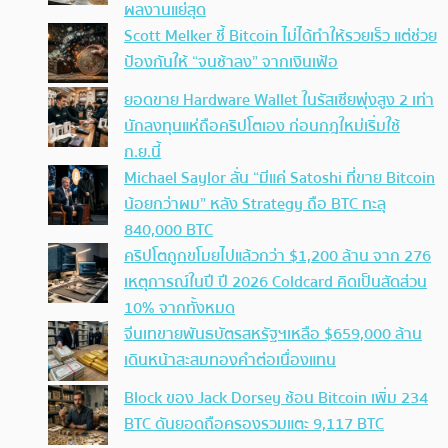
ผลงานแย่สุด
Scott Melker ชี้ Bitcoin ไม่ได้ทำให้รวยเร็ว แต่ช่วย
ป้องกันให้ “จนช้าลง” จากเงินเฟ้อ
ยอดขาย Hardware Wallet ในรัสเซียพุ่งสูง 2 เท่า
นักลงทุนแห่ถือคริปโตเอง ก่อนกฎใหม่เริ่มใช้
ก.ย.นี้
Michael Saylor ลั่น “มีแค่ Satoshi ที่ขาย Bitcoin
น้อยกว่าผม” หลัง Strategy ถือ BTC ทะลุ
840,000 BTC
คริปโตถูกขโมยไปแล้วกว่า $1,200 ล้าน จาก 276
เหตุการณ์ในปี ปี 2026 Coldcard คิดเป็นสัดส่วน
10% จากทั้งหมด
จีนเทขายพันธบัตรสหรัฐฯเหลือ $659,000 ล้าน
เดินหน้าสะสมทองคำต่อเนื่องแทน
Block ของ Jack Dorsey ช้อน Bitcoin เพิ่ม 234
BTC ดันยอดถือครองรวมแตะ 9,117 BTC