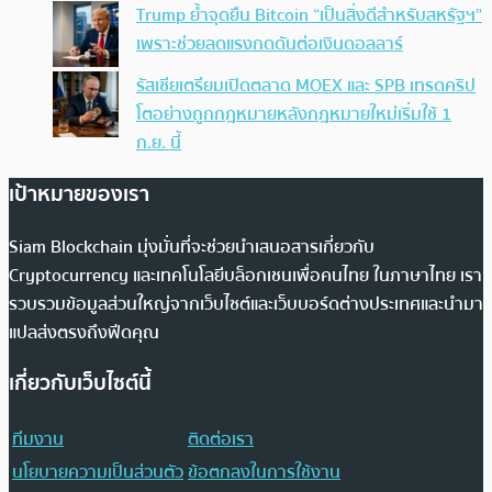
Trump ย้ำจุดยืน Bitcoin “เป็นสิ่งดีสำหรับสหรัฐฯ”
เพราะช่วยลดแรงกดดันต่อเงินดอลลาร์
รัสเซียเตรียมเปิดตลาด MOEX และ SPB เทรดคริป
โตอย่างถูกกฎหมายหลังกฎหมายใหม่เริ่มใช้ 1
ก.ย. นี้
เป้าหมายของเรา
Siam Blockchain มุ่งมั่นที่จะช่วยนำเสนอสารเกี่ยวกับ
Cryptocurrency และเทคโนโลยีบล็อกเชนเพื่อคนไทย ในภาษาไทย เรา
รวบรวมข้อมูลส่วนใหญ่จากเว็บไซต์และเว็บบอร์ดต่างประเทศและนำมา
แปลส่งตรงถึงฟีดคุณ
เกี่ยวกับเว็บไซต์นี้
ทีมงาน
ติดต่อเรา
นโยบายความเป็นส่วนตัว
ข้อตกลงในการใช้งาน