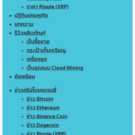
ราคา Ripple (XRP)
ปฏิทินเศรษฐกิจ
บทความ
รีวิวผลิตภัณฑ์
เว็บซื้อขาย
กระเป๋าเก็บเหรียญ
เครื่องขุด
เว็บขุดแบบ Cloud Mining
ห้องเรียน
ข่าวคริปโตเคอเรนซี่
ข่าว Bitcoin
ข่าว Ethereum
ข่าว Binance Coin
ข่าว Dogecoin
ข่าว Ripple (XRP)