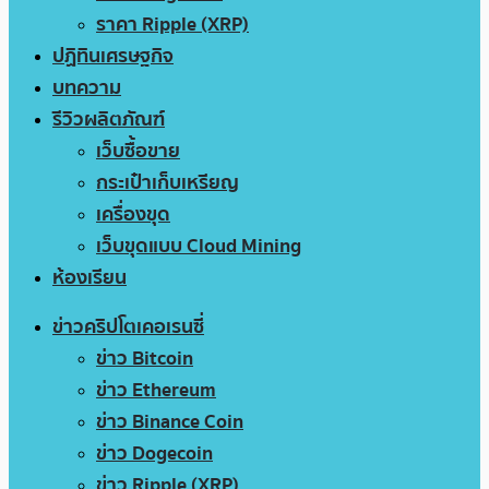
ราคา Ripple (XRP)
ปฏิทินเศรษฐกิจ
บทความ
รีวิวผลิตภัณฑ์
เว็บซื้อขาย
กระเป๋าเก็บเหรียญ
เครื่องขุด
เว็บขุดแบบ Cloud Mining
ห้องเรียน
ข่าวคริปโตเคอเรนซี่
ข่าว Bitcoin
ข่าว Ethereum
ข่าว Binance Coin
ข่าว Dogecoin
ข่าว Ripple (XRP)