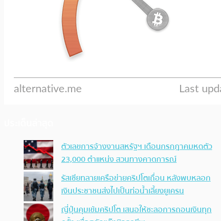
ประเด็นล่าสุด
ตัวเลขการจ้างงานสหรัฐฯ เดือนกรกฎาคมหดตัว
23,000 ตำแหน่ง สวนทางคาดการณ์
รัสเซียทลายเครือข่ายคริปโตเถื่อน หลังพบหลอก
เงินประชาชนส่งไปเป็นท่อน้ำเลี้ยงยูเครน
ญี่ปุ่นคุมเข้มคริปโต เสนอให้ชะลอการถอนเงินทุก