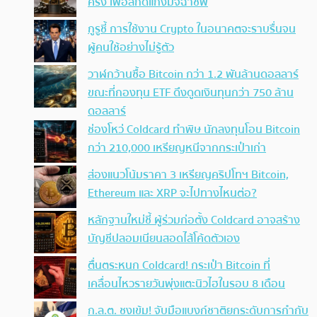
ครั้ง เพื่อสกัดแก๊งมิจฉาชีพ
กูรูชี้ การใช้งาน Crypto ในอนาคตจะราบรื่นจน
ผู้คนใช้อย่างไม่รู้ตัว
วาฬกว้านซื้อ Bitcoin กว่า 1.2 พันล้านดอลลาร์
ขณะที่กองทุน ETF ดึงดูดเงินทุนกว่า 750 ล้าน
ดอลลาร์
ช่องโหว่ Coldcard ทำพิษ นักลงทุนโอน Bitcoin
กว่า 210,000 เหรียญหนีจากกระเป๋าเก่า
ส่องแนวโน้มราคา 3 เหรียญคริปโทฯ Bitcoin,
Ethereum และ XRP จะไปทางไหนต่อ?
หลักฐานใหม่ชี้ ผู้ร่วมก่อตั้ง Coldcard อาจสร้าง
บัญชีปลอมเนียนสอดไส้โค้ดตัวเอง
ตื่นตระหนก Coldcard! กระเป๋า Bitcoin ที่
เคลื่อนไหวรายวันพุ่งแตะนิวไฮในรอบ 8 เดือน
ก.ล.ต. ชงเข้ม! จับมือแบงก์ชาติยกระดับการกำกับ