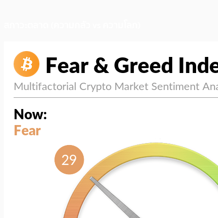
สภาวะตลาด (ความกลัว vs ความโลภ)