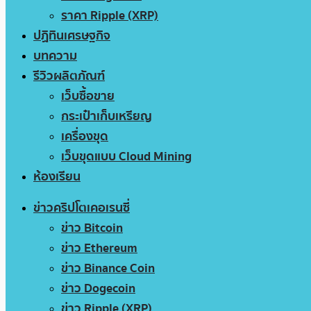
ราคา Ripple (XRP)
ปฏิทินเศรษฐกิจ
บทความ
รีวิวผลิตภัณฑ์
เว็บซื้อขาย
กระเป๋าเก็บเหรียญ
เครื่องขุด
เว็บขุดแบบ Cloud Mining
ห้องเรียน
ข่าวคริปโตเคอเรนซี่
ข่าว Bitcoin
ข่าว Ethereum
ข่าว Binance Coin
ข่าว Dogecoin
ข่าว Ripple (XRP)