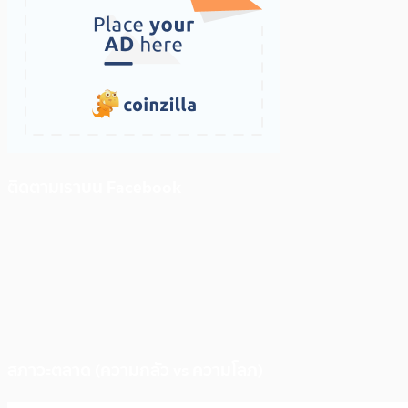
ติดตามเราบน Facebook
สภาวะตลาด (ความกลัว vs ความโลภ)