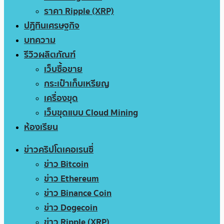
ราคา Ripple (XRP)
ปฏิทินเศรษฐกิจ
บทความ
รีวิวผลิตภัณฑ์
เว็บซื้อขาย
กระเป๋าเก็บเหรียญ
เครื่องขุด
เว็บขุดแบบ Cloud Mining
ห้องเรียน
ข่าวคริปโตเคอเรนซี่
ข่าว Bitcoin
ข่าว Ethereum
ข่าว Binance Coin
ข่าว Dogecoin
ข่าว Ripple (XRP)