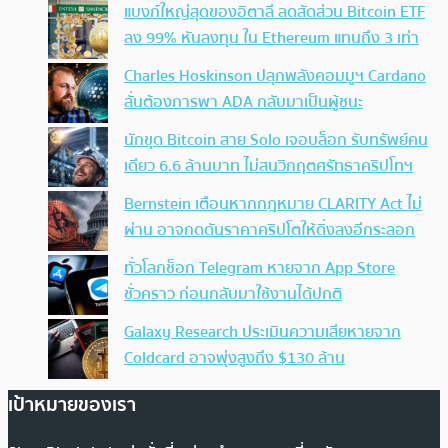
แบงก์ใหญ่สุดของอิตาลี ลดสัดส่วน Bitcoin ETF
ลง 99% หันลงทุน ใน Ethereum แทนถึง 3 เท่า
Charles Hoskinson ปลุกพลังคอมมูฯ Cardano
ลั่นต้องการพา ADA กลับมาเป็นผู้ชนะ
นักขุด Bitcoin สาย Solo เจอบล็อก รับทรัพย์คน
เดียว 6.6 ล้านบาท ไม่สนวิกฤตศรัทธาคริปโทฯ
Bernstein เตือนหากกฎหมาย CLARITY Act ไม่
ผ่าน อาจกดดันราคาคริปโตให้ดิ่งลงอีกระลอก
ทั่วโลกช็อก Telegram หายจาก App Store
ชั่วคราว ก่อนกลับมาใช้งานได้ปกติ
Galaxy Research ประเมินความเสียหายจาก
Coldcard อาจพุ่งสูงถึง $130 ล้าน
เป้าหมายของเรา