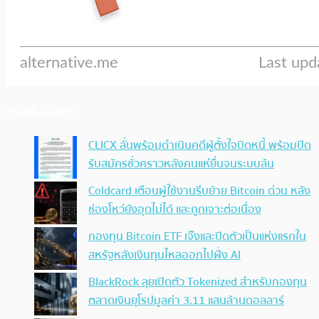
ประเด็นล่าสุด
CLICX ลั่นพร้อมดำเนินคดีผู้ตั้งใจบิดหนี้ พร้อมปิด
รับสมัครชั่วคราวหลังคนแห่ยื่นจนระบบล้น
Coldcard เตือนผู้ใช้งานรีบย้าย Bitcoin ด่วน หลัง
ช่องโหว่ยังอุดไม่ได้ และถูกเจาะต่อเนื่อง
กองทุน Bitcoin ETF เจ๊งและปิดตัวเป็นแห่งแรกใน
สหรัฐหลังเงินทุนไหลออกไปฝั่ง AI
BlackRock ลุยเปิดตัว Tokenized สำหรับกองทุน
ตลาดเงินยุโรปมูลค่า 3.11 แสนล้านดอลลาร์