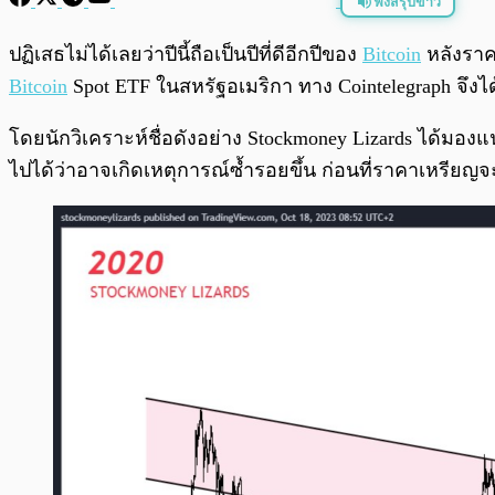
ฟังสรุปข่าว
พร้อมเล่น
ปฏิเสธไม่ได้เลยว่าปีนี้ถือเป็นปีที่ดีอีกปีของ
Bitcoin
หลังราค
Bitcoin
Spot ETF ในสหรัฐอเมริกา ทาง Cointelegraph จึงได
โดยนักวิเคราะห์ชื่อดังอย่าง Stockmoney Lizards ได้มอ
ไปได้ว่าอาจเกิดเหตุการณ์ซ้ำรอยขึ้น ก่อนที่ราคาเหรีย