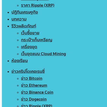
ราคา Ripple (XRP)
ปฏิทินเศรษฐกิจ
บทความ
รีวิวผลิตภัณฑ์
เว็บซื้อขาย
กระเป๋าเก็บเหรียญ
เครื่องขุด
เว็บขุดแบบ Cloud Mining
ห้องเรียน
ข่าวคริปโตเคอเรนซี่
ข่าว Bitcoin
ข่าว Ethereum
ข่าว Binance Coin
ข่าว Dogecoin
ข่าว Ripple (XRP)