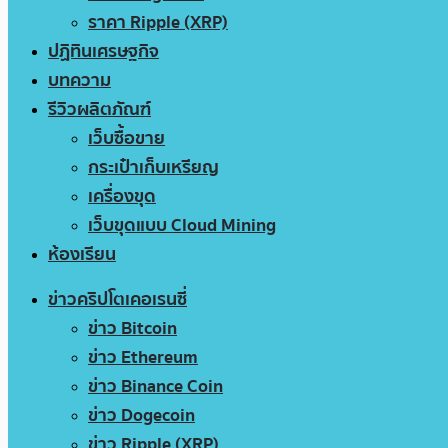
ราคา Ripple (XRP)
ปฏิทินเศรษฐกิจ
บทความ
รีวิวผลิตภัณฑ์
เว็บซื้อขาย
กระเป๋าเก็บเหรียญ
เครื่องขุด
เว็บขุดแบบ Cloud Mining
ห้องเรียน
ข่าวคริปโตเคอเรนซี่
ข่าว Bitcoin
ข่าว Ethereum
ข่าว Binance Coin
ข่าว Dogecoin
ข่าว Ripple (XRP)