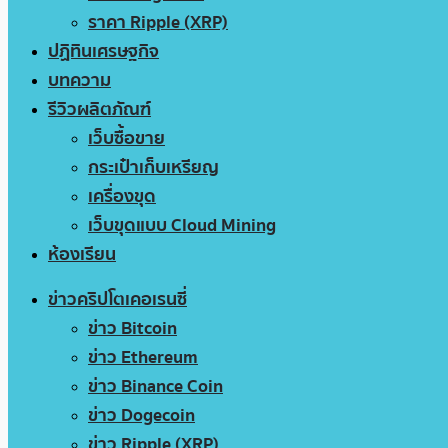
ราคา Ripple (XRP)
ปฏิทินเศรษฐกิจ
บทความ
รีวิวผลิตภัณฑ์
เว็บซื้อขาย
กระเป๋าเก็บเหรียญ
เครื่องขุด
เว็บขุดแบบ Cloud Mining
ห้องเรียน
ข่าวคริปโตเคอเรนซี่
ข่าว Bitcoin
ข่าว Ethereum
ข่าว Binance Coin
ข่าว Dogecoin
ข่าว Ripple (XRP)