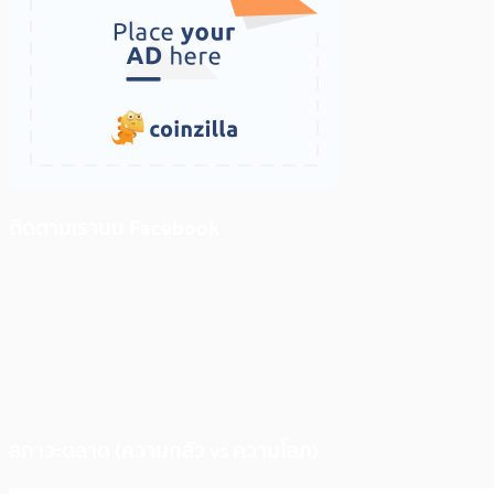
ติดตามเราบน Facebook
สภาวะตลาด (ความกลัว vs ความโลภ)