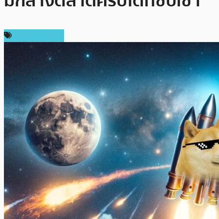
มกลางตลาดคริปโตที่ซบเซา
ข่าว Dogecoin