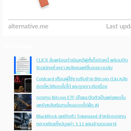
ประเด็นล่าสุด
CLICX ลั่นพร้อมดำเนินคดีผู้ตั้งใจบิดหนี้ พร้อมปิด
รับสมัครชั่วคราวหลังคนแห่ยื่นจนระบบล้น
Coldcard เตือนผู้ใช้งานรีบย้าย Bitcoin ด่วน หลัง
ช่องโหว่ยังอุดไม่ได้ และถูกเจาะต่อเนื่อง
กองทุน Bitcoin ETF เจ๊งและปิดตัวเป็นแห่งแรกใน
สหรัฐหลังเงินทุนไหลออกไปฝั่ง AI
BlackRock ลุยเปิดตัว Tokenized สำหรับกองทุน
ตลาดเงินยุโรปมูลค่า 3.11 แสนล้านดอลลาร์