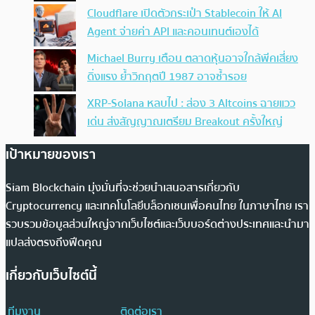
Cloudflare เปิดตัวกระเป๋า Stablecoin ให้ AI
Agent จ่ายค่า API และคอนเทนต์เองได้
Michael Burry เตือน ตลาดหุ้นอาจใกล้พีคเสี่ยง
ดิ่งแรง ย้ำวิกฤตปี 1987 อาจซ้ำรอย
XRP-Solana หลบไป : ส่อง 3 Altcoins ฉายแวว
เด่น ส่งสัญญาณเตรียม Breakout ครั้งใหญ่
เป้าหมายของเรา
Siam Blockchain มุ่งมั่นที่จะช่วยนำเสนอสารเกี่ยวกับ
Cryptocurrency และเทคโนโลยีบล็อกเชนเพื่อคนไทย ในภาษาไทย เรา
รวบรวมข้อมูลส่วนใหญ่จากเว็บไซต์และเว็บบอร์ดต่างประเทศและนำมา
แปลส่งตรงถึงฟีดคุณ
เกี่ยวกับเว็บไซต์นี้
ทีมงาน
ติดต่อเรา