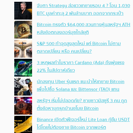
จับตา Strategy ส่อแววเทขายรอบ 4 ? โอน 1,030
BTC มูลค่าทะลุ 2 พันล้านบาท ออกจากกระเป๋า
Bitcoin ทรงตัว $64,000 สวนทางหุ้นสหรัฐฯ ATH
หลังข้อตกลงฮอร์มุซใกล้ยุติ
S&P 500 ทำจุดสูงสุดใหม่ แต่ Bitcoin ไม่ตาม
ตลาดเปลี่ยน หรือ คนเปลี่ยน?
3 เหตุผลทำไมราคา Cardano (Ada) ถึงพุ่งแรง
22% ในสัปดาห์เดียว
นักลงทุน Uber รุ่นแรก แนะนำให้เทขาย Bitcoin
เพื่อไปซื้อ Solana และ Bittensor (TAO) แทน
สหรัฐฯ เริ่มไม่ปลอดภัย? ชายชาวมิสซูรี 3 คน ถูก
ตั้งข้อหาบุกรุกบ้านขโมย Bitcoin
Binance เปิดตัวฟีเจอร์ใหม่ Lite Loan กู้ยืม USDT
ได้โดยไม่ต้องขาย Bitcoin จากพอร์ต