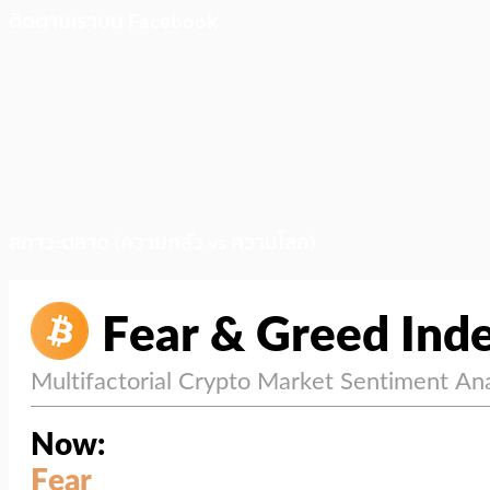
ติดตามเราบน Facebook
สภาวะตลาด (ความกลัว vs ความโลภ)