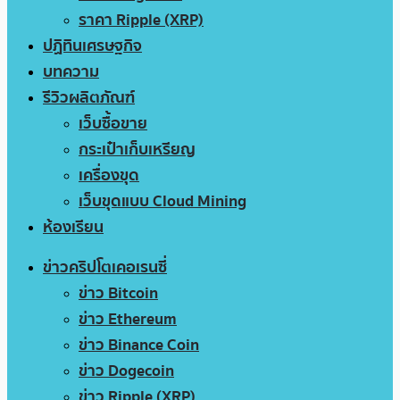
ราคา Ripple (XRP)
ปฏิทินเศรษฐกิจ
บทความ
รีวิวผลิตภัณฑ์
เว็บซื้อขาย
กระเป๋าเก็บเหรียญ
เครื่องขุด
เว็บขุดแบบ Cloud Mining
ห้องเรียน
ข่าวคริปโตเคอเรนซี่
ข่าว Bitcoin
ข่าว Ethereum
ข่าว Binance Coin
ข่าว Dogecoin
ข่าว Ripple (XRP)