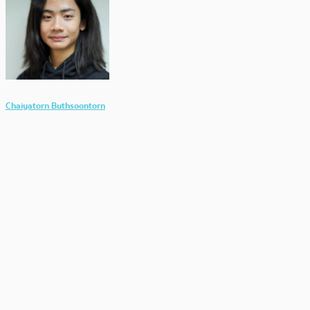
Chaiyatorn Buthsoontorn