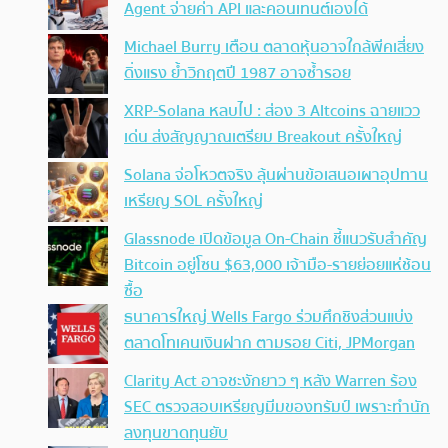
Agent จ่ายค่า API และคอนเทนต์เองได้
Michael Burry เตือน ตลาดหุ้นอาจใกล้พีคเสี่ยง
ดิ่งแรง ย้ำวิกฤตปี 1987 อาจซ้ำรอย
XRP-Solana หลบไป : ส่อง 3 Altcoins ฉายแวว
เด่น ส่งสัญญาณเตรียม Breakout ครั้งใหญ่
Solana จ่อโหวตจริง ลุ้นผ่านข้อเสนอเผาอุปทาน
เหรียญ SOL ครั้งใหญ่
Glassnode เปิดข้อมูล On-Chain ชี้แนวรับสำคัญ
Bitcoin อยู่โซน $63,000 เจ้ามือ-รายย่อยแห่ช้อน
ซื้อ
ธนาคารใหญ่ Wells Fargo ร่วมศึกชิงส่วนแบ่ง
ตลาดโทเคนเงินฝาก ตามรอย Citi, JPMorgan
Clarity Act อาจชะงักยาว ๆ หลัง Warren ร้อง
SEC ตรวจสอบเหรียญมีมของทรัมป์ เพราะทำนัก
ลงทุนขาดทุนยับ