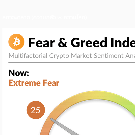
สภาวะตลาด (ความกลัว vs ความโลภ)