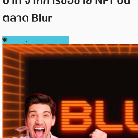
บาท จากการซื้อขาย NFT บน
ตลาด Blur
ข่าว NFT
,
ข่าวคริปโตเคอเรนซี่