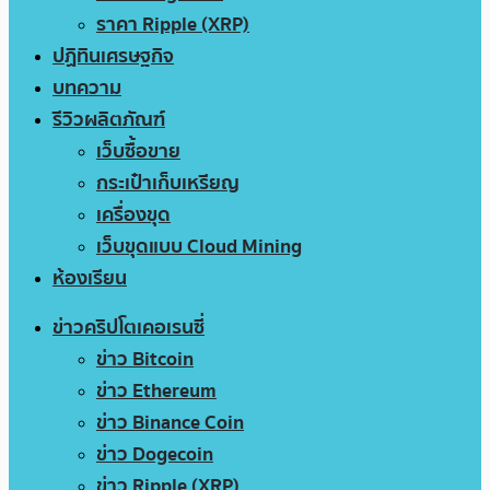
ราคา Ripple (XRP)
ปฏิทินเศรษฐกิจ
บทความ
รีวิวผลิตภัณฑ์
เว็บซื้อขาย
กระเป๋าเก็บเหรียญ
เครื่องขุด
เว็บขุดแบบ Cloud Mining
ห้องเรียน
ข่าวคริปโตเคอเรนซี่
ข่าว Bitcoin
ข่าว Ethereum
ข่าว Binance Coin
ข่าว Dogecoin
ข่าว Ripple (XRP)