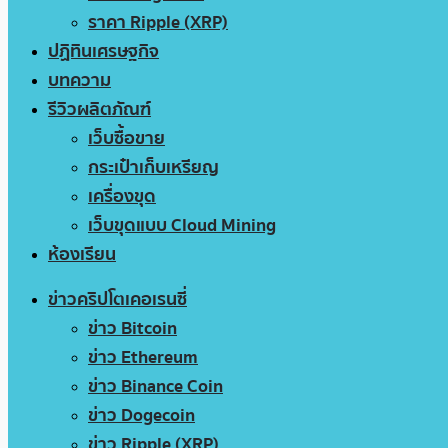
ราคา Ripple (XRP)
ปฏิทินเศรษฐกิจ
บทความ
รีวิวผลิตภัณฑ์
เว็บซื้อขาย
กระเป๋าเก็บเหรียญ
เครื่องขุด
เว็บขุดแบบ Cloud Mining
ห้องเรียน
ข่าวคริปโตเคอเรนซี่
ข่าว Bitcoin
ข่าว Ethereum
ข่าว Binance Coin
ข่าว Dogecoin
ข่าว Ripple (XRP)