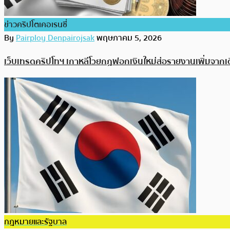
ข่าวคริปโตเคอเรนซี่
By
Pairploy Denpairojsak
พฤษภาคม 5, 2026
เว็บเทรดคริปโทฯ เกาหลีโวยกฎฟอกเงินใหม่ส่อรายงานเพิ่มจากเด
กฎหมายและรัฐบาล