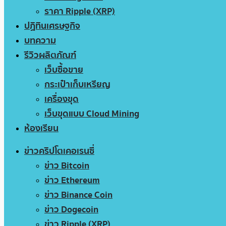
ราคา Ripple (XRP)
ปฏิทินเศรษฐกิจ
บทความ
รีวิวผลิตภัณฑ์
เว็บซื้อขาย
กระเป๋าเก็บเหรียญ
เครื่องขุด
เว็บขุดแบบ Cloud Mining
ห้องเรียน
ข่าวคริปโตเคอเรนซี่
ข่าว Bitcoin
ข่าว Ethereum
ข่าว Binance Coin
ข่าว Dogecoin
ข่าว Ripple (XRP)