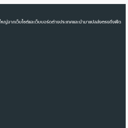
วนใหญ่จากเว็บไซต์และเว็บบอร์ดต่างประเทศและนำมาแปลส่งตรงถึงฟีด