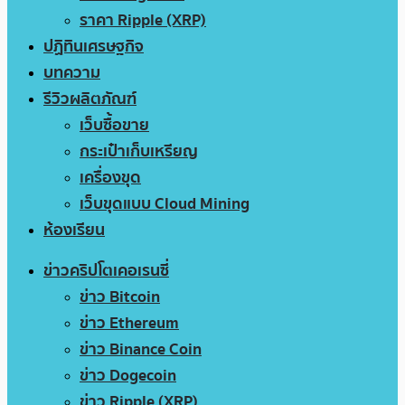
ราคา Ripple (XRP)
ปฏิทินเศรษฐกิจ
บทความ
รีวิวผลิตภัณฑ์
เว็บซื้อขาย
กระเป๋าเก็บเหรียญ
เครื่องขุด
เว็บขุดแบบ Cloud Mining
ห้องเรียน
ข่าวคริปโตเคอเรนซี่
ข่าว Bitcoin
ข่าว Ethereum
ข่าว Binance Coin
ข่าว Dogecoin
ข่าว Ripple (XRP)