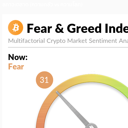
สภาวะตลาด (ความกลัว vs ความโลภ)