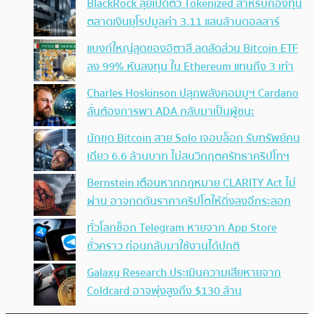
BlackRock ลุยเปิดตัว Tokenized สำหรับกองทุน
ตลาดเงินยุโรปมูลค่า 3.11 แสนล้านดอลลาร์
แบงก์ใหญ่สุดของอิตาลี ลดสัดส่วน Bitcoin ETF
ลง 99% หันลงทุน ใน Ethereum แทนถึง 3 เท่า
Charles Hoskinson ปลุกพลังคอมมูฯ Cardano
ลั่นต้องการพา ADA กลับมาเป็นผู้ชนะ
นักขุด Bitcoin สาย Solo เจอบล็อก รับทรัพย์คน
เดียว 6.6 ล้านบาท ไม่สนวิกฤตศรัทธาคริปโทฯ
Bernstein เตือนหากกฎหมาย CLARITY Act ไม่
ผ่าน อาจกดดันราคาคริปโตให้ดิ่งลงอีกระลอก
ทั่วโลกช็อก Telegram หายจาก App Store
ชั่วคราว ก่อนกลับมาใช้งานได้ปกติ
Galaxy Research ประเมินความเสียหายจาก
Coldcard อาจพุ่งสูงถึง $130 ล้าน