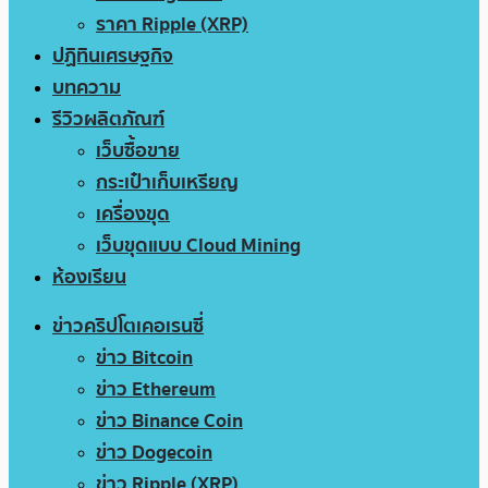
ราคา Ripple (XRP)
ปฏิทินเศรษฐกิจ
บทความ
รีวิวผลิตภัณฑ์
เว็บซื้อขาย
กระเป๋าเก็บเหรียญ
เครื่องขุด
เว็บขุดแบบ Cloud Mining
ห้องเรียน
ข่าวคริปโตเคอเรนซี่
ข่าว Bitcoin
ข่าว Ethereum
ข่าว Binance Coin
ข่าว Dogecoin
ข่าว Ripple (XRP)