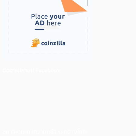
ติดตามเราบน Facebook
สภาวะตลาด (ความกลัว vs ความโลภ)