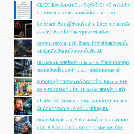
CLICX ลั่นพร้อมดำเนินคดีผู้ตั้งใจบิดหนี้ พร้อมปิด
รับสมัครชั่วคราวหลังคนแห่ยื่นจนระบบล้น
Coldcard เตือนผู้ใช้งานรีบย้าย Bitcoin ด่วน หลัง
ช่องโหว่ยังอุดไม่ได้ และถูกเจาะต่อเนื่อง
กองทุน Bitcoin ETF เจ๊งและปิดตัวเป็นแห่งแรกใน
สหรัฐหลังเงินทุนไหลออกไปฝั่ง AI
BlackRock ลุยเปิดตัว Tokenized สำหรับกองทุน
ตลาดเงินยุโรปมูลค่า 3.11 แสนล้านดอลลาร์
แบงก์ใหญ่สุดของอิตาลี ลดสัดส่วน Bitcoin ETF
ลง 99% หันลงทุน ใน Ethereum แทนถึง 3 เท่า
Charles Hoskinson ปลุกพลังคอมมูฯ Cardano
ลั่นต้องการพา ADA กลับมาเป็นผู้ชนะ
นักขุด Bitcoin สาย Solo เจอบล็อก รับทรัพย์คน
เดียว 6.6 ล้านบาท ไม่สนวิกฤตศรัทธาคริปโทฯ