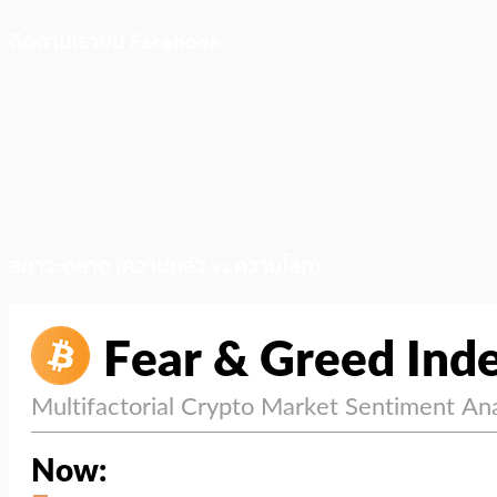
ติดตามเราบน Facebook
สภาวะตลาด (ความกลัว vs ความโลภ)