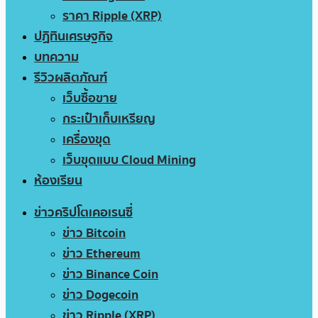
ราคา Ripple (XRP)
ปฏิทินเศรษฐกิจ
บทความ
รีวิวผลิตภัณฑ์
เว็บซื้อขาย
กระเป๋าเก็บเหรียญ
เครื่องขุด
เว็บขุดแบบ Cloud Mining
ห้องเรียน
ข่าวคริปโตเคอเรนซี่
ข่าว Bitcoin
ข่าว Ethereum
ข่าว Binance Coin
ข่าว Dogecoin
ข่าว Ripple (XRP)