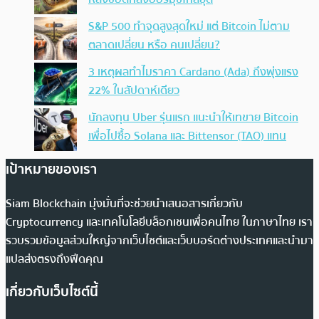
S&P 500 ทำจุดสูงสุดใหม่ แต่ Bitcoin ไม่ตาม
ตลาดเปลี่ยน หรือ คนเปลี่ยน?
3 เหตุผลทำไมราคา Cardano (Ada) ถึงพุ่งแรง
22% ในสัปดาห์เดียว
นักลงทุน Uber รุ่นแรก แนะนำให้เทขาย Bitcoin
เพื่อไปซื้อ Solana และ Bittensor (TAO) แทน
เป้าหมายของเรา
Siam Blockchain มุ่งมั่นที่จะช่วยนำเสนอสารเกี่ยวกับ
Cryptocurrency และเทคโนโลยีบล็อกเชนเพื่อคนไทย ในภาษาไทย เรา
รวบรวมข้อมูลส่วนใหญ่จากเว็บไซต์และเว็บบอร์ดต่างประเทศและนำมา
แปลส่งตรงถึงฟีดคุณ
เกี่ยวกับเว็บไซต์นี้