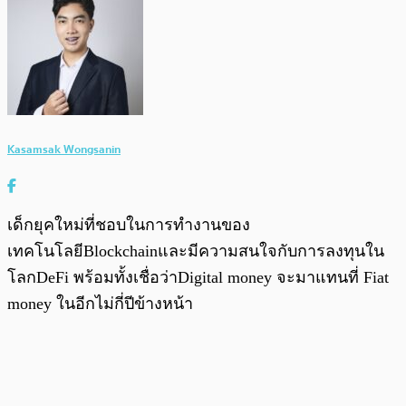
Kasamsak Wongsanin
เด็กยุคใหม่ที่ชอบในการทำงานของ
เทคโนโลยีBlockchainและมีความสนใจกับการลงทุนใน
โลกDeFi พร้อมทั้งเชื่อว่าDigital money จะมาแทนที่ Fiat
money ในอีกไม่กี่ปีข้างหน้า