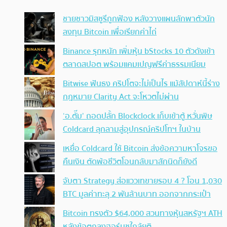
ชายชาวมิสซูรีถูกฟ้อง หลังวางแผนลักพาตัวนัก
ลงทุน Bitcoin เพื่อเรียกค่าไถ่
Binance รุกหนัก เพิ่มหุ้น bStocks 10 ตัวดังเข้า
ตลาดสปอต พร้อมแคมเปญฟรีค่าธรรมเนียม
Bitwise ฟันธง คริปโตจะไม่เป็นไร แม้สัปดาห์นี้ร่าง
กฎหมาย Clarity Act จะโหวตไม่ผ่าน
‘อ.ตั๊ม’ ถอดปลั้ก Blockclock เก็บเข้าตู้ หวั่นพิษ
Coldcard ลุกลามสู่อุปกรณ์คริปโทฯ ในบ้าน
เหยื่อ Coldcard ใช้ Bitcoin ส่งข้อความหาโจรขอ
คืนเงิน ตัดพ้อชีวิตโอนกลับมาสักนิดก็ยังดี
จับตา Strategy ส่อแววเทขายรอบ 4 ? โอน 1,030
BTC มูลค่าทะลุ 2 พันล้านบาท ออกจากกระเป๋า
Bitcoin ทรงตัว $64,000 สวนทางหุ้นสหรัฐฯ ATH
หลังข้อตกลงฮอร์มุซใกล้ยุติ