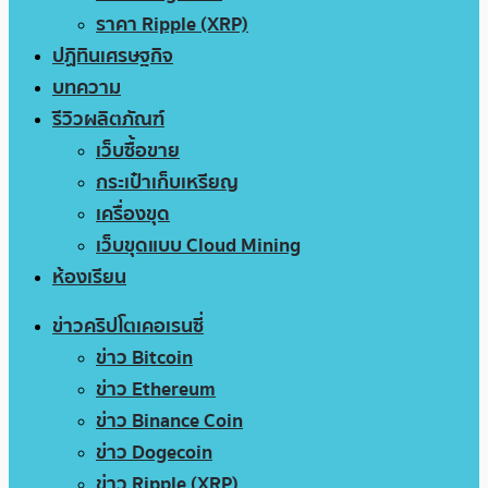
ราคา Ripple (XRP)
ปฏิทินเศรษฐกิจ
บทความ
รีวิวผลิตภัณฑ์
เว็บซื้อขาย
กระเป๋าเก็บเหรียญ
เครื่องขุด
เว็บขุดแบบ Cloud Mining
ห้องเรียน
ข่าวคริปโตเคอเรนซี่
ข่าว Bitcoin
ข่าว Ethereum
ข่าว Binance Coin
ข่าว Dogecoin
ข่าว Ripple (XRP)