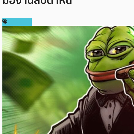
มอง ในสัปดาห์นี้
สปอนเซอร์