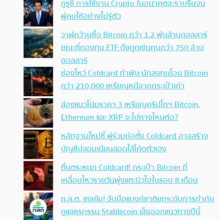
กูรูชี้ การใช้งาน Crypto ในอนาคตจะราบรื่นจน
ผู้คนใช้อย่างไม่รู้ตัว
วาฬกว้านซื้อ Bitcoin กว่า 1.2 พันล้านดอลลาร์
ขณะที่กองทุน ETF ดึงดูดเงินทุนกว่า 750 ล้าน
ดอลลาร์
ช่องโหว่ Coldcard ทำพิษ นักลงทุนโอน Bitcoin
กว่า 210,000 เหรียญหนีจากกระเป๋าเก่า
ส่องแนวโน้มราคา 3 เหรียญคริปโทฯ Bitcoin,
Ethereum และ XRP จะไปทางไหนต่อ?
หลักฐานใหม่ชี้ ผู้ร่วมก่อตั้ง Coldcard อาจสร้าง
บัญชีปลอมเนียนสอดไส้โค้ดตัวเอง
ตื่นตระหนก Coldcard! กระเป๋า Bitcoin ที่
เคลื่อนไหวรายวันพุ่งแตะนิวไฮในรอบ 8 เดือน
ก.ล.ต. ชงเข้ม! จับมือแบงก์ชาติยกระดับการกำกับ
ดูแลธุรกรรม Stablecoin เล็งออกแนวทางปีนี้