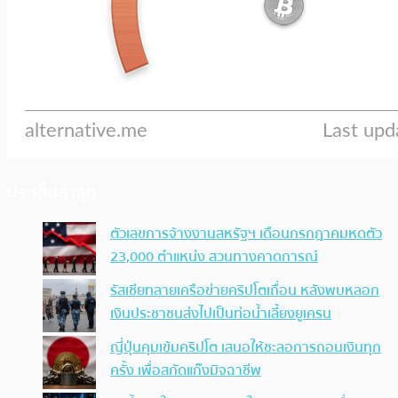
ประเด็นล่าสุด
ตัวเลขการจ้างงานสหรัฐฯ เดือนกรกฎาคมหดตัว
23,000 ตำแหน่ง สวนทางคาดการณ์
รัสเซียทลายเครือข่ายคริปโตเถื่อน หลังพบหลอก
เงินประชาชนส่งไปเป็นท่อน้ำเลี้ยงยูเครน
ญี่ปุ่นคุมเข้มคริปโต เสนอให้ชะลอการถอนเงินทุก
ครั้ง เพื่อสกัดแก๊งมิจฉาชีพ