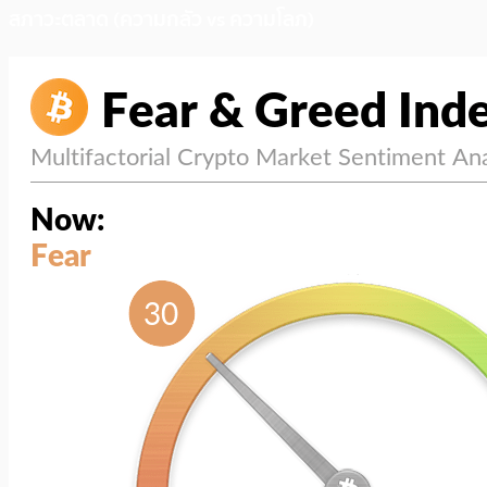
สภาวะตลาด (ความกลัว vs ความโลภ)