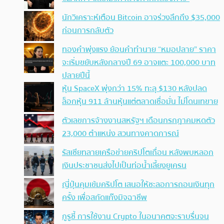
นักวิเคราะห์เตือน Bitcoin อาจร่วงลึกถึง $35,000
ก่อนการกลับตัว
ทองคำพุ่งแรง ย้อนคำทำนาย “หมอปลาย” ราคา
จะเริ่มขยับหลังกลางปี 69 อาจแตะ 100,000 บาท
ปลายปีนี้
หุ้น SpaceX พุ่งกว่า 15% ทะลุ $130 หลังปลด
ล็อกหุ้น 911 ล้านหุ้นแต่ตลาดเชื่อมั่น ไม่โดนเทขาย
ตัวเลขการจ้างงานสหรัฐฯ เดือนกรกฎาคมหดตัว
23,000 ตำแหน่ง สวนทางคาดการณ์
รัสเซียทลายเครือข่ายคริปโตเถื่อน หลังพบหลอก
เงินประชาชนส่งไปเป็นท่อน้ำเลี้ยงยูเครน
ญี่ปุ่นคุมเข้มคริปโต เสนอให้ชะลอการถอนเงินทุก
ครั้ง เพื่อสกัดแก๊งมิจฉาชีพ
กูรูชี้ การใช้งาน Crypto ในอนาคตจะราบรื่นจน