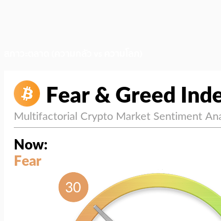
สภาวะตลาด (ความกลัว vs ความโลภ)