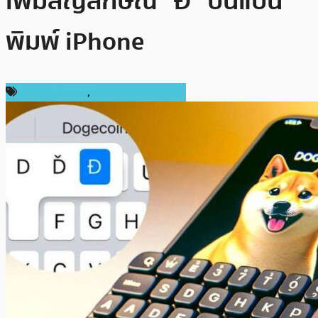
เพิ่มสัญลักษณ์ “Ð” บนแป้น
พิมพ์ iPhone
ข่าว Dogecoin
,
ข่าวคริปโตเคอเรนซี่