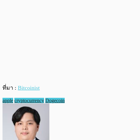
ที่มา :
Bitcoinist
apple
cryptocurrency
Dogecoin