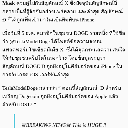
Musk
ควบคู่ไปกับสัญลักษณ์ X ซึ่งปัจจุบันสัญลักษณ์นี้
กลายเป็นที่รู้จักกันอย่างแพร่หลาย และล่าสุด สัญลักษณ์
Ð ก็ได้ถูกเพิ่มเข้ามาในแป้นพิมพ์บน iPhone
เมื่อวันที่ 5 ธ.ค. สมาชิกในชุมชน DOGE รายหนึ่ง ที่ใช้ชื่อ
ว่า @TeslaModelDoge ได้โพสต์ข้อความลงบน
แพลตฟอร์มโซเชียลมีเดีย X ซึ่งได้จุดกระแสความสนใจ
ให้กับชุมชนคริปโตในวงกว้าง โดยข้อมูลระบุว่า
สัญลักษณ์ DOGE Ð ถูกฝังอยู่ในคีย์บอร์ดของ iPhone ใน
การอัปเกรด iOS เวอร์ชันล่าสุด
TeslaModelDoge กล่าวว่า “ ตอนนี้สัญลักษณ์ Ð สำหรับ
เหรียญ Ðogecoin ถูกฝังอยู่ในคีย์บอร์ดของ Apple แล้ว
สำหรับ iOS17 ”
🚨BREAKING NEWS🚨 This is HUGE ‼️