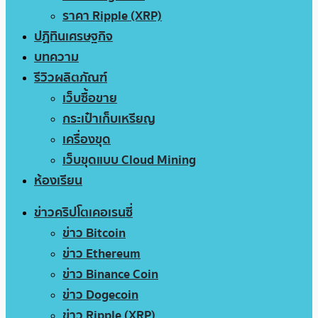
ราคา Ripple (XRP)
ปฏิทินเศรษฐกิจ
บทความ
รีวิวผลิตภัณฑ์
เว็บซื้อขาย
กระเป๋าเก็บเหรียญ
เครื่องขุด
เว็บขุดแบบ Cloud Mining
ห้องเรียน
ข่าวคริปโตเคอเรนซี่
ข่าว Bitcoin
ข่าว Ethereum
ข่าว Binance Coin
ข่าว Dogecoin
ข่าว Ripple (XRP)