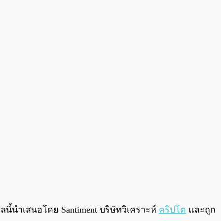
0:00
/
0:00
นี้นำเสนอโดย Santiment บริษัทวิเคราะห์
คริปโต
และถูก