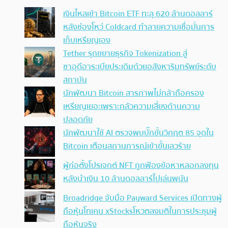
เงินไหลเข้า Bitcoin ETF ทะลุ 620 ล้านดอลลาร์
หลังช่องโหว่ Coldcard ทำลายความเชื่อมั่นการ
เก็บเหรียญเอง
Tether รุกขยายธุรกิจ Tokenization สู่
ซาอุดีอาระเบียประเดิมด้วยอสังหาริมทรัพย์ระดับ
สถาบัน
นักพัฒนา Bitcoin สารภาพไม่กล้าถือครอง
เหรียญเยอะเพราะกลัวความเสี่ยงด้านความ
ปลอดภัย
นักพัฒนาใช้ AI ตรวจพบบั๊กขั้นวิกฤต 85 จุดใน
Bitcoin เตือนสถานการณ์เข้าขั้นเลวร้าย
ผู้ก่อตั้งโปรเจกต์ NFT ถูกฟ้องข้อหาหลอกลงทุน
หลังนำเงิน 10 ล้านดอลลาร์ไปเล่นพนัน
Broadridge จับมือ Payward Services เปิดทางผู้
ถือหุ้นโทเคน xStocksโหวตลงมติในการประชุมผู้
ถือหุ้นจริง