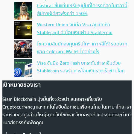
Cashcat ขึ้นแท่นเหรียญมีมที่โตแรงที่สุดในเวลานี้
สัปดาห์เดียวพุ่งกว่า 150%
Western Union จับมือ Visa ลุยเปิดตัว
Stablecard ดันโอนเงินผ่าน Stablecoin
ไขความลับนักลงทุนคริปโทฯ เกาหลีใต้! รอดจาก
แฮก Coldcard Wallet ได้อย่างไร
Visa จับมือ ZeroHash ยกระดับชำระเงินด้วย
Stablecoin รองรับการโอนเงินรวดเร็วข้ามโลก
เป้าหมายของเรา
Siam Blockchain มุ่งมั่นที่จะช่วยนำเสนอสารเกี่ยวกับ
Cryptocurrency และเทคโนโลยีบล็อกเชนเพื่อคนไทย ในภาษาไทย เรา
รวบรวมข้อมูลส่วนใหญ่จากเว็บไซต์และเว็บบอร์ดต่างประเทศและนำมา
แปลส่งตรงถึงฟีดคุณ