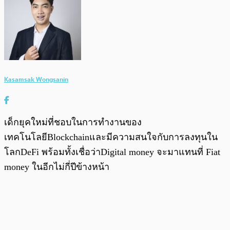
Kasamsak Wongsanin
เด็กยุคใหม่ที่ชอบในการทำงานของ
เทคโนโลยีBlockchainและมีความสนใจกับการลงทุนใน
โลกDeFi พร้อมทั้งเชื่อว่าDigital money จะมาแทนที่ Fiat
money ในอีกไม่กี่ปีข้างหน้า