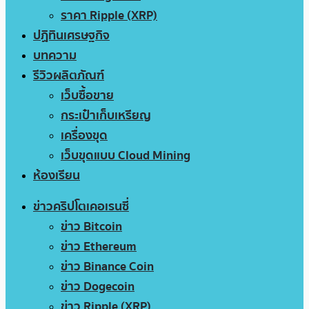
ราคา Ripple (XRP)
ปฏิทินเศรษฐกิจ
บทความ
รีวิวผลิตภัณฑ์
เว็บซื้อขาย
กระเป๋าเก็บเหรียญ
เครื่องขุด
เว็บขุดแบบ Cloud Mining
ห้องเรียน
ข่าวคริปโตเคอเรนซี่
ข่าว Bitcoin
ข่าว Ethereum
ข่าว Binance Coin
ข่าว Dogecoin
ข่าว Ripple (XRP)