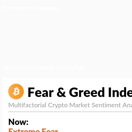
ติดตามเราบน Facebook
สภาวะตลาด (ความกลัว vs ความโลภ)