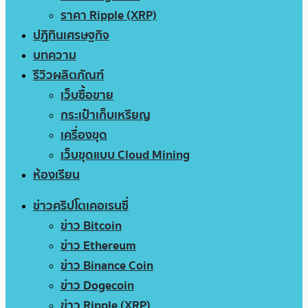
ราคา Ripple (XRP)
ปฏิทินเศรษฐกิจ
บทความ
รีวิวผลิตภัณฑ์
เว็บซื้อขาย
กระเป๋าเก็บเหรียญ
เครื่องขุด
เว็บขุดแบบ Cloud Mining
ห้องเรียน
ข่าวคริปโตเคอเรนซี่
ข่าว Bitcoin
ข่าว Ethereum
ข่าว Binance Coin
ข่าว Dogecoin
ข่าว Ripple (XRP)