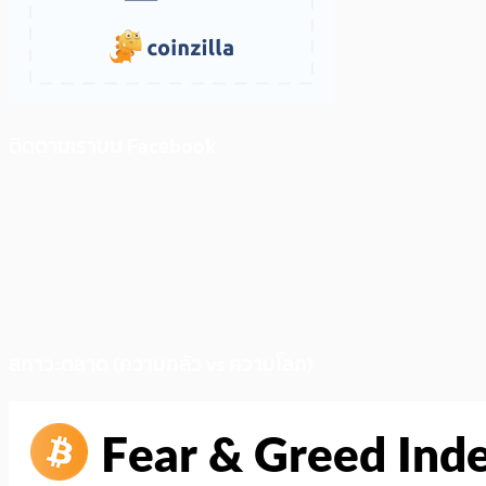
ติดตามเราบน Facebook
สภาวะตลาด (ความกลัว vs ความโลภ)