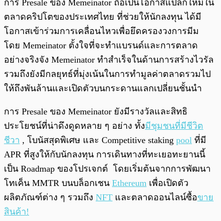
การ Presale ของ Memeinator ถือเป็นโอกาสแปลกใหม่ใน
ตลาดคริปโตของประเทศไทย ที่ช่วยให้นักลงทุน ได้มี
โอกาสเข้าร่วมการเคลื่อนไหวเพื่อยึดครองวงการมีม
โดย Memeinator ตั้งใจที่จะทำแบรนด์และการตลาด
อย่างจริงจัง Memeinator ทำสำเร็จในด้านการสร้างไวรัล
รวมถึงยังมีกลยุทธ์ที่มุ่งเน้นในการทำมูลค่าตลาดรวมไป
ให้ถึงพันล้านและเปิดตัวบนกระดานแลกเปลี่ยนชั้นนำ
การ Presale ของ Memeinator ยังมีรางวัลและสิทธิ
ประโยชน์ที่น่าดึงดูดหลาย ๆ อย่าง ทั้ง
มีชุมชนที่มีชีวิต
ชีวา
, โบนัสสุดพิเศษ และ Competitive staking
pool
ที่มี
APR ที่สูงให้กับนักลงทุน การเดินทางที่ทะเยอทะยานนี้
เป็น Roadmap ของโปรเจกต์ โดยเริ่มต้นจากการพัฒนา
โทเค็น MMTR บนบล็อกเชน
Ethereum
เพื่อเปิดตัว
ผลิตภัณฑ์ต่าง ๆ รวมถึง
NFT
และตลาดออนไลน์ซื้อ
ขาย
สินค้า!