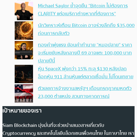
Michael Saylor ย้ำจุดยืน “Bitcoin ไม่ต้องการ
CLARITY แต่อเมริกาต่างหากที่ต้องการ”
นักวิเคราะห์เตือน Bitcoin อาจร่วงลึกถึง $35,000
ก่อนการกลับตัว
ทองคำพุ่งแรง ย้อนคำทำนาย “หมอปลาย” ราคา
จะเริ่มขยับหลังกลางปี 69 อาจแตะ 100,000 บาท
ปลายปีนี้
หุ้น SpaceX พุ่งกว่า 15% ทะลุ $130 หลังปลด
ล็อกหุ้น 911 ล้านหุ้นแต่ตลาดเชื่อมั่น ไม่โดนเทขาย
ตัวเลขการจ้างงานสหรัฐฯ เดือนกรกฎาคมหดตัว
23,000 ตำแหน่ง สวนทางคาดการณ์
เป้าหมายของเรา
Siam Blockchain มุ่งมั่นที่จะช่วยนำเสนอสารเกี่ยวกับ
Cryptocurrency และเทคโนโลยีบล็อกเชนเพื่อคนไทย ในภาษาไทย เรา