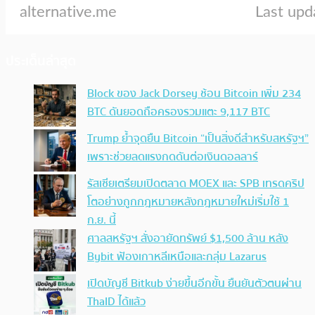
ประเด็นล่าสุด
Block ของ Jack Dorsey ช้อน Bitcoin เพิ่ม 234
BTC ดันยอดถือครองรวมแตะ 9,117 BTC
Trump ย้ำจุดยืน Bitcoin “เป็นสิ่งดีสำหรับสหรัฐฯ”
เพราะช่วยลดแรงกดดันต่อเงินดอลลาร์
รัสเซียเตรียมเปิดตลาด MOEX และ SPB เทรดคริป
โตอย่างถูกกฎหมายหลังกฎหมายใหม่เริ่มใช้ 1
ก.ย. นี้
ศาลสหรัฐฯ สั่งอายัดทรัพย์ $1,500 ล้าน หลัง
Bybit ฟ้องเกาหลีเหนือและกลุ่ม Lazarus
เปิดบัญชี Bitkub ง่ายขึ้นอีกขั้น ยืนยันตัวตนผ่าน
ThaID ได้แล้ว