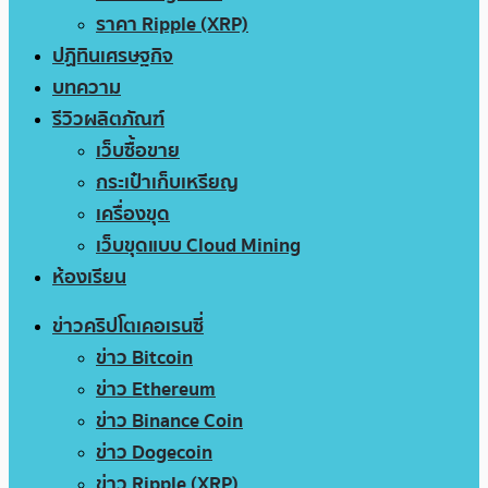
ราคา Ripple (XRP)
ปฏิทินเศรษฐกิจ
บทความ
รีวิวผลิตภัณฑ์
เว็บซื้อขาย
กระเป๋าเก็บเหรียญ
เครื่องขุด
เว็บขุดแบบ Cloud Mining
ห้องเรียน
ข่าวคริปโตเคอเรนซี่
ข่าว Bitcoin
ข่าว Ethereum
ข่าว Binance Coin
ข่าว Dogecoin
ข่าว Ripple (XRP)