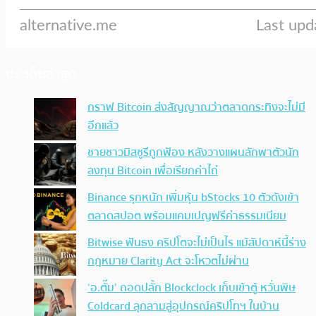
ประเด็นล่าสุด
กราฟ Bitcoin ส่งสัญญาณว่าตลาดกระทิงจะไม่มี
อีกแล้ว
ชายชาวมิสซูรีถูกฟ้อง หลังวางแผนลักพาตัวนัก
ลงทุน Bitcoin เพื่อเรียกค่าไถ่
Binance รุกหนัก เพิ่มหุ้น bStocks 10 ตัวดังเข้า
ตลาดสปอต พร้อมแคมเปญฟรีค่าธรรมเนียม
Bitwise ฟันธง คริปโตจะไม่เป็นไร แม้สัปดาห์นี้ร่าง
กฎหมาย Clarity Act จะโหวตไม่ผ่าน
‘อ.ตั๊ม’ ถอดปลั้ก Blockclock เก็บเข้าตู้ หวั่นพิษ
Coldcard ลุกลามสู่อุปกรณ์คริปโทฯ ในบ้าน