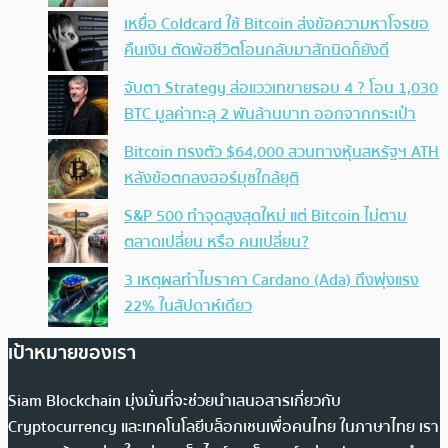
เหยื่อ Coldcard ใช้ Bitcoin ส่งข้อความหาโจรขอ
คืนเงิน ตัดพ้อชีวิตโอนกลับมาสักนิดก็ยังดี
จับตา Strategy ส่อแววเทขายรอบ 4 ? โอน 1,030
BTC มูลค่าทะลุ 2 พันล้านบาท ออกจากกระเป๋า
Bitcoin ทรงตัว $64,000 สวนทางหุ้นสหรัฐฯ ATH
หลังข้อตกลงฮอร์มุซใกล้ยุติ
S&P 500 ทำจุดสูงสุดใหม่ แต่ Bitcoin ไม่ตาม
ตลาดเปลี่ยน หรือ คนเปลี่ยน?
3 เหตุผลทำไมราคา Cardano (Ada) ถึงพุ่งแรง
22% ในสัปดาห์เดียว
เป้าหมายของเรา
Siam Blockchain มุ่งมั่นที่จะช่วยนำเสนอสารเกี่ยวกับ
Cryptocurrency และเทคโนโลยีบล็อกเชนเพื่อคนไทย ในภาษาไทย เรา