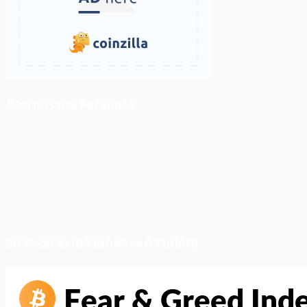
ติดตามเราบน Facebook
สภาวะตลาด (ความกลัว vs ความโลภ)