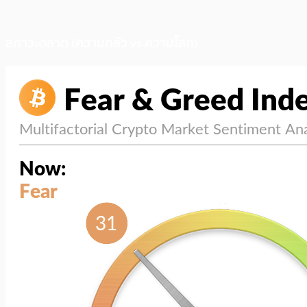
สภาวะตลาด (ความกลัว vs ความโลภ)