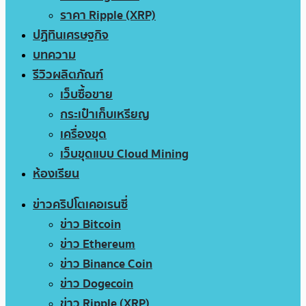
ราคา Ripple (XRP)
ปฏิทินเศรษฐกิจ
บทความ
รีวิวผลิตภัณฑ์
เว็บซื้อขาย
กระเป๋าเก็บเหรียญ
เครื่องขุด
เว็บขุดแบบ Cloud Mining
ห้องเรียน
ข่าวคริปโตเคอเรนซี่
ข่าว Bitcoin
ข่าว Ethereum
ข่าว Binance Coin
ข่าว Dogecoin
ข่าว Ripple (XRP)