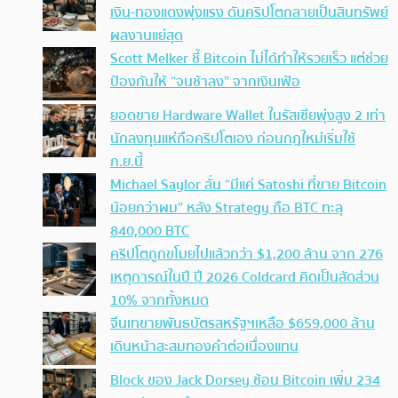
เงิน-ทองแดงพุ่งแรง ดันคริปโตกลายเป็นสินทรัพย์
ผลงานแย่สุด
Scott Melker ชี้ Bitcoin ไม่ได้ทำให้รวยเร็ว แต่ช่วย
ป้องกันให้ “จนช้าลง” จากเงินเฟ้อ
ยอดขาย Hardware Wallet ในรัสเซียพุ่งสูง 2 เท่า
นักลงทุนแห่ถือคริปโตเอง ก่อนกฎใหม่เริ่มใช้
ก.ย.นี้
Michael Saylor ลั่น “มีแค่ Satoshi ที่ขาย Bitcoin
น้อยกว่าผม” หลัง Strategy ถือ BTC ทะลุ
840,000 BTC
คริปโตถูกขโมยไปแล้วกว่า $1,200 ล้าน จาก 276
เหตุการณ์ในปี ปี 2026 Coldcard คิดเป็นสัดส่วน
10% จากทั้งหมด
จีนเทขายพันธบัตรสหรัฐฯเหลือ $659,000 ล้าน
เดินหน้าสะสมทองคำต่อเนื่องแทน
Block ของ Jack Dorsey ช้อน Bitcoin เพิ่ม 234