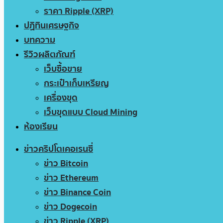
ราคา Ripple (XRP)
ปฏิทินเศรษฐกิจ
บทความ
รีวิวผลิตภัณฑ์
เว็บซื้อขาย
กระเป๋าเก็บเหรียญ
เครื่องขุด
เว็บขุดแบบ Cloud Mining
ห้องเรียน
ข่าวคริปโตเคอเรนซี่
ข่าว Bitcoin
ข่าว Ethereum
ข่าว Binance Coin
ข่าว Dogecoin
ข่าว Ripple (XRP)