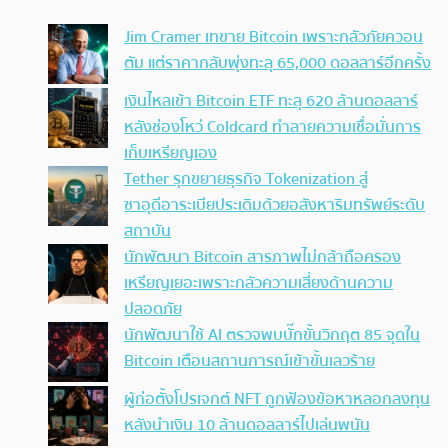
Jim Cramer เทขาย Bitcoin เพราะกลัวภัยควอน
ตัม แต่ราคากลับพุ่งทะลุ 65,000 ดอลลาร์อีกครั้ง
เงินไหลเข้า Bitcoin ETF ทะลุ 620 ล้านดอลลาร์
หลังช่องโหว่ Coldcard ทำลายความเชื่อมั่นการ
เก็บเหรียญเอง
Tether รุกขยายธุรกิจ Tokenization สู่
ซาอุดีอาระเบียประเดิมด้วยอสังหาริมทรัพย์ระดับ
สถาบัน
นักพัฒนา Bitcoin สารภาพไม่กล้าถือครอง
เหรียญเยอะเพราะกลัวความเสี่ยงด้านความ
ปลอดภัย
นักพัฒนาใช้ AI ตรวจพบบั๊กขั้นวิกฤต 85 จุดใน
Bitcoin เตือนสถานการณ์เข้าขั้นเลวร้าย
ผู้ก่อตั้งโปรเจกต์ NFT ถูกฟ้องข้อหาหลอกลงทุน
หลังนำเงิน 10 ล้านดอลลาร์ไปเล่นพนัน