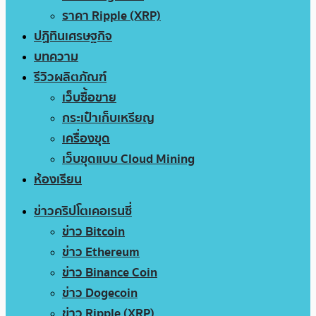
ราคา Ripple (XRP)
ปฏิทินเศรษฐกิจ
บทความ
รีวิวผลิตภัณฑ์
เว็บซื้อขาย
กระเป๋าเก็บเหรียญ
เครื่องขุด
เว็บขุดแบบ Cloud Mining
ห้องเรียน
ข่าวคริปโตเคอเรนซี่
ข่าว Bitcoin
ข่าว Ethereum
ข่าว Binance Coin
ข่าว Dogecoin
ข่าว Ripple (XRP)