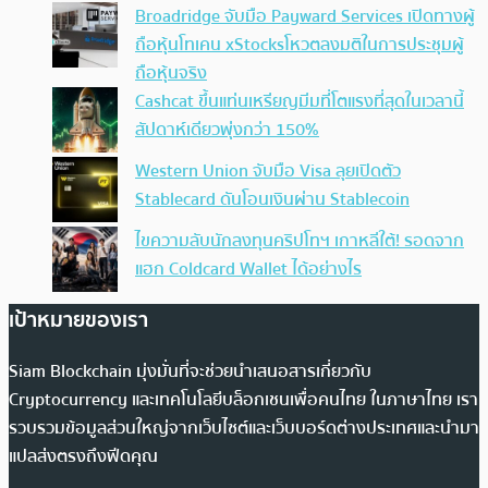
Broadridge จับมือ Payward Services เปิดทางผู้
ถือหุ้นโทเคน xStocksโหวตลงมติในการประชุมผู้
ถือหุ้นจริง
Cashcat ขึ้นแท่นเหรียญมีมที่โตแรงที่สุดในเวลานี้
สัปดาห์เดียวพุ่งกว่า 150%
Western Union จับมือ Visa ลุยเปิดตัว
Stablecard ดันโอนเงินผ่าน Stablecoin
ไขความลับนักลงทุนคริปโทฯ เกาหลีใต้! รอดจาก
แฮก Coldcard Wallet ได้อย่างไร
เป้าหมายของเรา
Siam Blockchain มุ่งมั่นที่จะช่วยนำเสนอสารเกี่ยวกับ
Cryptocurrency และเทคโนโลยีบล็อกเชนเพื่อคนไทย ในภาษาไทย เรา
รวบรวมข้อมูลส่วนใหญ่จากเว็บไซต์และเว็บบอร์ดต่างประเทศและนำมา
แปลส่งตรงถึงฟีดคุณ