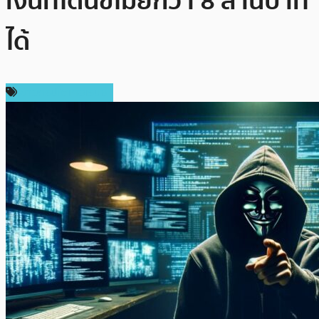
เงินที่โดนขโมยกว่า 8 ล้านบาท
ได้
ข่าวคริปโตเคอเรนซี่