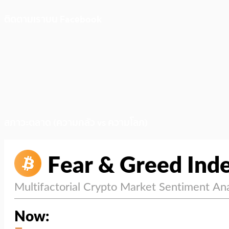
ติดตามเราบน Facebook
สภาวะตลาด (ความกลัว vs ความโลภ)