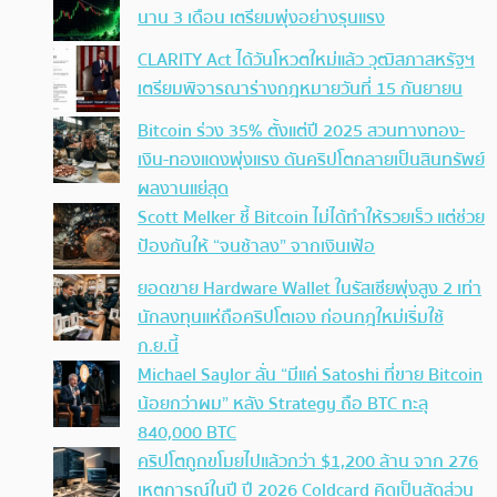
นาน 3 เดือน เตรียมพุ่งอย่างรุนแรง
CLARITY Act ได้วันโหวตใหม่แล้ว วุฒิสภาสหรัฐฯ
เตรียมพิจารณาร่างกฎหมายวันที่ 15 กันยายน
Bitcoin ร่วง 35% ตั้งแต่ปี 2025 สวนทางทอง-
เงิน-ทองแดงพุ่งแรง ดันคริปโตกลายเป็นสินทรัพย์
ผลงานแย่สุด
Scott Melker ชี้ Bitcoin ไม่ได้ทำให้รวยเร็ว แต่ช่วย
ป้องกันให้ “จนช้าลง” จากเงินเฟ้อ
ยอดขาย Hardware Wallet ในรัสเซียพุ่งสูง 2 เท่า
นักลงทุนแห่ถือคริปโตเอง ก่อนกฎใหม่เริ่มใช้
ก.ย.นี้
Michael Saylor ลั่น “มีแค่ Satoshi ที่ขาย Bitcoin
น้อยกว่าผม” หลัง Strategy ถือ BTC ทะลุ
840,000 BTC
คริปโตถูกขโมยไปแล้วกว่า $1,200 ล้าน จาก 276
เหตุการณ์ในปี ปี 2026 Coldcard คิดเป็นสัดส่วน