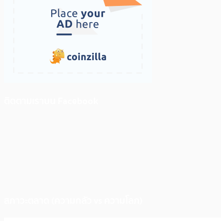
ติดตามเราบน Facebook
สภาวะตลาด (ความกลัว vs ความโลภ)