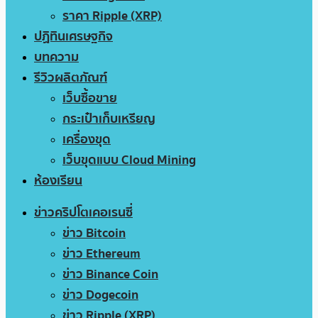
ราคา Ripple (XRP)
ปฏิทินเศรษฐกิจ
บทความ
รีวิวผลิตภัณฑ์
เว็บซื้อขาย
กระเป๋าเก็บเหรียญ
เครื่องขุด
เว็บขุดแบบ Cloud Mining
ห้องเรียน
ข่าวคริปโตเคอเรนซี่
ข่าว Bitcoin
ข่าว Ethereum
ข่าว Binance Coin
ข่าว Dogecoin
ข่าว Ripple (XRP)