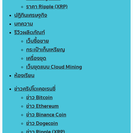
ราคา Ripple (XRP)
ปฏิทินเศรษฐกิจ
บทความ
รีวิวผลิตภัณฑ์
เว็บซื้อขาย
กระเป๋าเก็บเหรียญ
เครื่องขุด
เว็บขุดแบบ Cloud Mining
ห้องเรียน
ข่าวคริปโตเคอเรนซี่
ข่าว Bitcoin
ข่าว Ethereum
ข่าว Binance Coin
ข่าว Dogecoin
ข่าว Ripple (XRP)