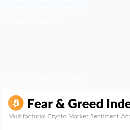
ติดตามเราบน Facebook
สภาวะตลาด (ความกลัว vs ความโลภ)