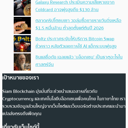
Galaxy Research ประเมินความเสียหายจาก
Coldcard อาจพุ่งสูงถึง $130 ล้าน
ตลาดคริปโตซบเซา วอลุ่มซื้อขายรายวันดิ่งเหลือ
$1.5 หมื่นล้าน ต่ำสุดตั้งแต่ต้นปี 2026
Boltz ประกาศระงับให้บริการ Bitcoin Swap
ชั่วคราว หลังตัวเลขการใช้ AI แฮ็กระบบพุ่งสูง
ซินแสชื่อดัง เฉลยแล้ว ‘บล็อกเชน’ เป็นธาตุอะไรใน
ศาสตร์จีน
เป้าหมายของเรา
Siam Blockchain มุ่งมั่นที่จะช่วยนำเสนอสารเกี่ยวกับ
Cryptocurrency และเทคโนโลยีบล็อกเชนเพื่อคนไทย ในภาษาไทย เรา
รวบรวมข้อมูลส่วนใหญ่จากเว็บไซต์และเว็บบอร์ดต่างประเทศและนำมา
แปลส่งตรงถึงฟีดคุณ
เกี่ยวกับเว็บไซต์นี้