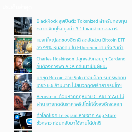
ประเด็นล่าสุด
BlackRock ลุยเปิดตัว Tokenized สำหรับกองทุน
ตลาดเงินยุโรปมูลค่า 3.11 แสนล้านดอลลาร์
แบงก์ใหญ่สุดของอิตาลี ลดสัดส่วน Bitcoin ETF
ลง 99% หันลงทุน ใน Ethereum แทนถึง 3 เท่า
Charles Hoskinson ปลุกพลังคอมมูฯ Cardano
ลั่นต้องการพา ADA กลับมาเป็นผู้ชนะ
นักขุด Bitcoin สาย Solo เจอบล็อก รับทรัพย์คน
เดียว 6.6 ล้านบาท ไม่สนวิกฤตศรัทธาคริปโทฯ
Bernstein เตือนหากกฎหมาย CLARITY Act ไม่
ผ่าน อาจกดดันราคาคริปโตให้ดิ่งลงอีกระลอก
ทั่วโลกช็อก Telegram หายจาก App Store
ชั่วคราว ก่อนกลับมาใช้งานได้ปกติ