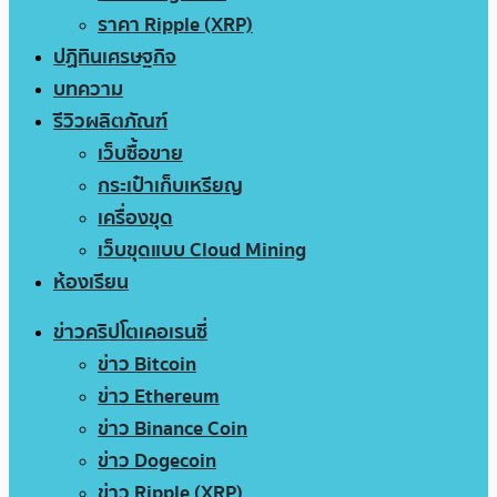
ราคา Ripple (XRP)
ปฏิทินเศรษฐกิจ
บทความ
รีวิวผลิตภัณฑ์
เว็บซื้อขาย
กระเป๋าเก็บเหรียญ
เครื่องขุด
เว็บขุดแบบ Cloud Mining
ห้องเรียน
ข่าวคริปโตเคอเรนซี่
ข่าว Bitcoin
ข่าว Ethereum
ข่าว Binance Coin
ข่าว Dogecoin
ข่าว Ripple (XRP)