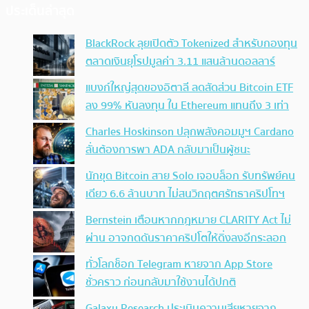
ประเด็นล่าสุด
BlackRock ลุยเปิดตัว Tokenized สำหรับกองทุน
ตลาดเงินยุโรปมูลค่า 3.11 แสนล้านดอลลาร์
แบงก์ใหญ่สุดของอิตาลี ลดสัดส่วน Bitcoin ETF
ลง 99% หันลงทุน ใน Ethereum แทนถึง 3 เท่า
Charles Hoskinson ปลุกพลังคอมมูฯ Cardano
ลั่นต้องการพา ADA กลับมาเป็นผู้ชนะ
นักขุด Bitcoin สาย Solo เจอบล็อก รับทรัพย์คน
เดียว 6.6 ล้านบาท ไม่สนวิกฤตศรัทธาคริปโทฯ
Bernstein เตือนหากกฎหมาย CLARITY Act ไม่
ผ่าน อาจกดดันราคาคริปโตให้ดิ่งลงอีกระลอก
ทั่วโลกช็อก Telegram หายจาก App Store
ชั่วคราว ก่อนกลับมาใช้งานได้ปกติ
Galaxy Research ประเมินความเสียหายจาก