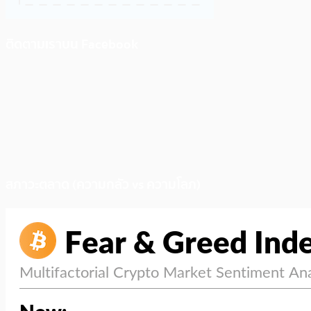
ติดตามเราบน Facebook
สภาวะตลาด (ความกลัว vs ความโลภ)