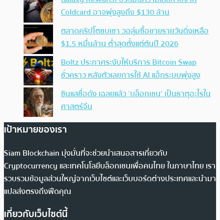
Coldcard อาจพุ่งสูงถึง $130 ล้าน
ตลาดคริปโตซบเซา วอลุ่มซื้อขายรายวันดิ่งเหลือ
$1.5 หมื่นล้าน ต่ำสุดตั้งแต่ต้นปี 2026
Boltz ประกาศระงับให้บริการ Bitcoin Swap
ชั่วคราว หลังตัวเลขการใช้ AI แฮ็กระบบพุ่งสูง
ซินแสชื่อดัง เฉลยแล้ว ‘บล็อกเชน’ เป็นธาตุอะไรใน
ศาสตร์จีน
เป้าหมายของเรา
Siam Blockchain มุ่งมั่นที่จะช่วยนำเสนอสารเกี่ยวกับ
Cryptocurrency และเทคโนโลยีบล็อกเชนเพื่อคนไทย ในภาษาไทย เรา
รวบรวมข้อมูลส่วนใหญ่จากเว็บไซต์และเว็บบอร์ดต่างประเทศและนำมา
แปลส่งตรงถึงฟีดคุณ
เกี่ยวกับเว็บไซต์นี้