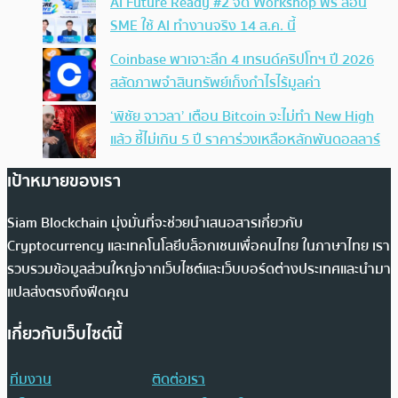
AI Future Ready #2 จัด Workshop ฟรี สอน
SME ใช้ AI ทำงานจริง 14 ส.ค. นี้
Coinbase พาเจาะลึก 4 เทรนด์คริปโทฯ ปี 2026
สลัดภาพจำสินทรัพย์เก็งกำไรไร้มูลค่า
‘พิชัย จาวลา’ เตือน Bitcoin จะไม่ทำ New High
แล้ว ชี้ไม่เกิน 5 ปี ราคาร่วงเหลือหลักพันดอลลาร์
เป้าหมายของเรา
Siam Blockchain มุ่งมั่นที่จะช่วยนำเสนอสารเกี่ยวกับ
Cryptocurrency และเทคโนโลยีบล็อกเชนเพื่อคนไทย ในภาษาไทย เรา
รวบรวมข้อมูลส่วนใหญ่จากเว็บไซต์และเว็บบอร์ดต่างประเทศและนำมา
แปลส่งตรงถึงฟีดคุณ
เกี่ยวกับเว็บไซต์นี้
ทีมงาน
ติดต่อเรา