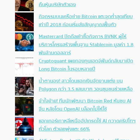
คืนหุ้นบริษัทตัวเอง
กิจกรรมบนเครือข่าย Bitcoin แตะจุดต่ำสุดเทียบ
เท่าปี 2018 ก่อนเริ่มส่งสัญญาณฟื้นตัว
Mastercard ปิดดีลเข้าซื้อกิจการ BVNK ผู้ให้
บริการโครงสร้างพื้นฐาน Stablecoin มูลค่า 1.8
พันล้านดอลลาร์
Cryptoquant เผยกองทุนเฮดจ์ฟันด์กลับมาเปิด
Long Bitcoin ในรอบหลายปี
น้ำตานอง! สาวโดนแฮกเงินจัดงานแต่ง บน
Polygon กว่า 3.5 แสนบาท วอนชุมชนช่วยเหลือ
จำใจย้าย! ทีมนักพัฒนา Bitcoin Red หันซบ AI
จีน หลังโดน OpenAI บล็อกไม่ให้ใช้
แฮกเกอร์เกาหลีเหนืออัปเกรดใช้ AI กวาดคริปโทฯ
ทั่วโลก ตัวเลขพุ่งแตะ 66%