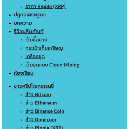
ราคา Ripple (XRP)
ปฏิทินเศรษฐกิจ
บทความ
รีวิวผลิตภัณฑ์
เว็บซื้อขาย
กระเป๋าเก็บเหรียญ
เครื่องขุด
เว็บขุดแบบ Cloud Mining
ห้องเรียน
ข่าวคริปโตเคอเรนซี่
ข่าว Bitcoin
ข่าว Ethereum
ข่าว Binance Coin
ข่าว Dogecoin
ข่าว Ripple (XRP)