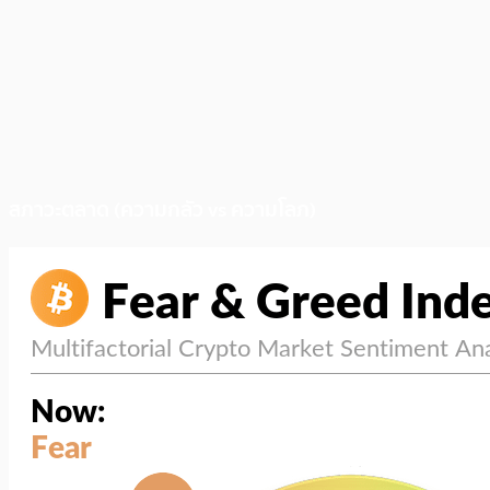
สภาวะตลาด (ความกลัว vs ความโลภ)