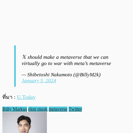
𝕏 should make a metaverse that we can
virtually go to war with meta’s metaverse
— Shibetoshi Nakamoto (@BillyM2k)
January 5, 2024
ที่มา :
U.Today
Billy Markus
elon musk
metaverse
Twitter