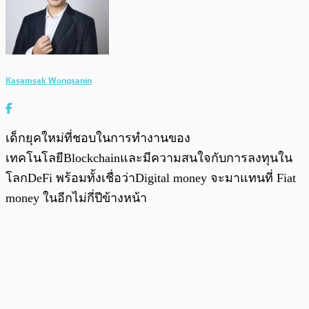
Kasamsak Wongsanin
เด็กยุคใหม่ที่ชอบในการทำงานของ
เทคโนโลยีBlockchainและมีความสนใจกับการลงทุนใน
โลกDeFi พร้อมทั้งเชื่อว่าDigital money จะมาแทนที่ Fiat
money ในอีกไม่กี่ปีข้างหน้า