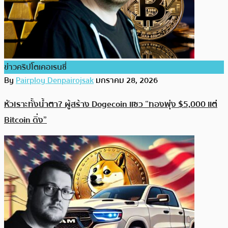
ข่าวคริปโตเคอเรนซี่
By
Pairploy Denpairojsak
มกราคม 28, 2026
หัวเราะทั้งน้ำตา? ผู้สร้าง Dogecoin แซว “ทองพุ่ง $5,000 แต่
Bitcoin ดิ่ง”