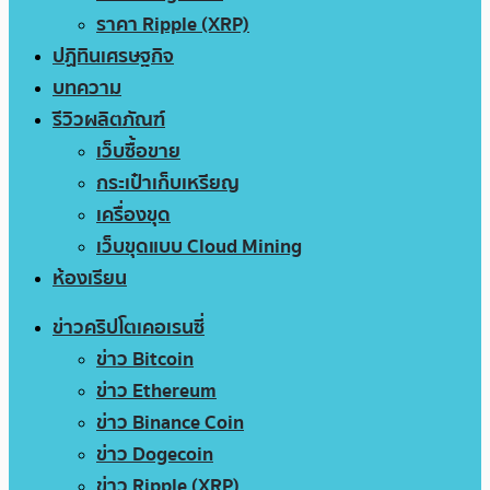
ราคา Ripple (XRP)
ปฏิทินเศรษฐกิจ
บทความ
รีวิวผลิตภัณฑ์
เว็บซื้อขาย
กระเป๋าเก็บเหรียญ
เครื่องขุด
เว็บขุดแบบ Cloud Mining
ห้องเรียน
ข่าวคริปโตเคอเรนซี่
ข่าว Bitcoin
ข่าว Ethereum
ข่าว Binance Coin
ข่าว Dogecoin
ข่าว Ripple (XRP)